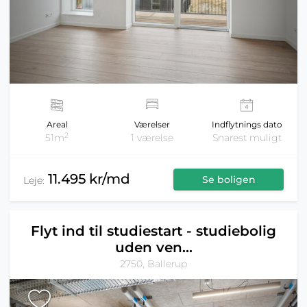
Areal
Værelser
Indflytnings dato
2
51m
1 værelse
Snarest muligt
11.495 kr/md
Se boligen
Leje:
Flyt ind til studiestart - studiebolig
uden ven...
2750, Ballerup