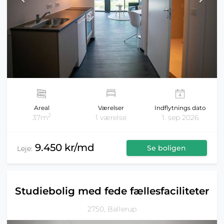
Areal
Værelser
Indflytnings dato
2
37m
1 værelse
1. sep 2026
9.450 kr/md
Se boligen
Leje:
Studiebolig med fede fællesfaciliteter
2750, Ballerup