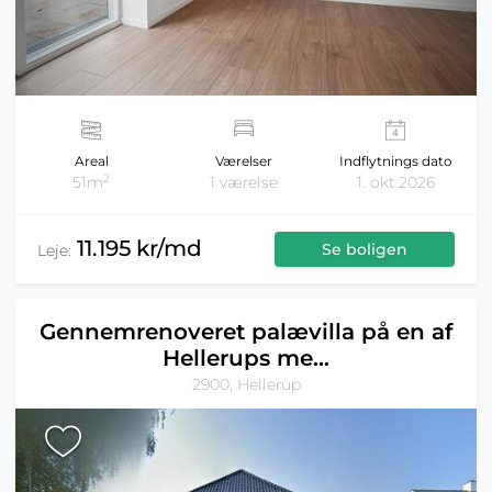
Areal
Værelser
Indflytnings dato
2
51m
1 værelse
1. okt 2026
11.195 kr/md
Se boligen
Leje:
Gennemrenoveret palævilla på en af
Hellerups me...
2900, Hellerup