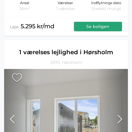
Areal
Værelser
Indflytnings dato
2
36m
1 værelse
Snarest muligt
5.295 kr/md
Se boligen
Leje:
1 værelses lejlighed i Hørsholm
2970, Hørsholm