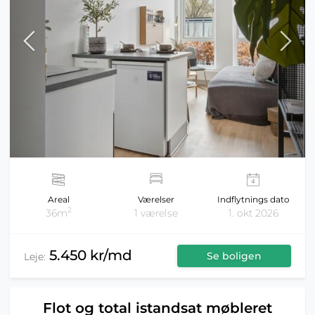
Areal
Værelser
Indflytnings dato
2
36m
1 værelse
1. okt 2026
5.450 kr/md
Se boligen
Leje:
Flot og total istandsat møbleret