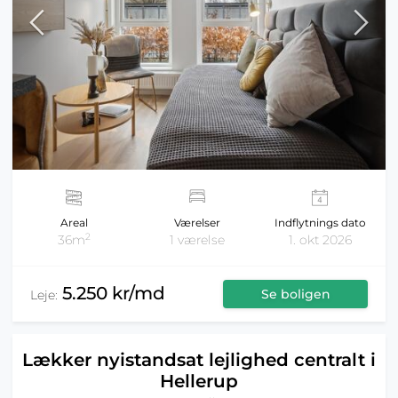
Areal
Værelser
Indflytnings dato
2
36m
1 værelse
1. okt 2026
5.250 kr/md
Se boligen
Leje:
Lækker nyistandsat lejlighed centralt i
Hellerup