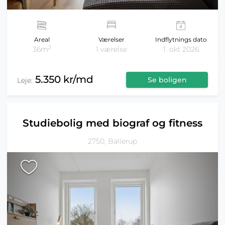
Areal
Værelser
Indflytnings dato
2
36m
1 værelse
1. okt 2026
5.350 kr/md
Se boligen
Leje:
Studiebolig med biograf og fitness
2750, Ballerup