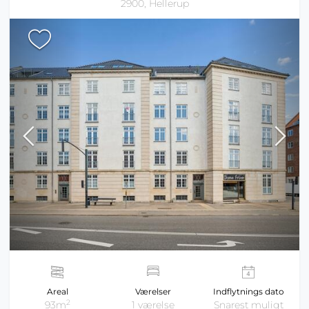
2900, Hellerup
Areal
Værelser
Indflytnings dato
2
93m
1 værelse
Snarest muligt