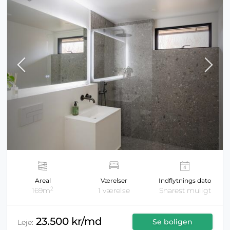
Areal
Værelser
Indflytnings dato
2
169m
1 værelse
Snarest muligt
23.500 kr/md
Se boligen
Leje: