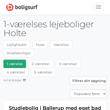
Toggle
naviga
1-værelses lejeboliger
Holte
Lejligheder
Huse
Værelser
Studieboliger
1 værelse
2 værelser
3 værelser
4 værelser
5 værelser
Antal boliger:
17
Filtrer din søgning
Studiebolig i Ballerup med eget bad