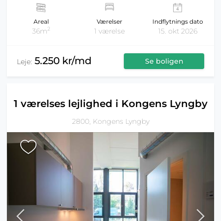
Areal
Værelser
Indflytnings dato
2
36m
1 værelse
15. okt 2026
5.250 kr/md
Se boligen
Leje:
1 værelses lejlighed i Kongens Lyngby
2800, Kongens Lyngby