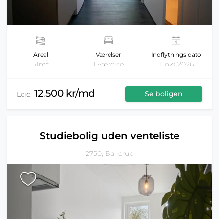
Areal
Værelser
Indflytnings dato
2
51m
1 værelse
1. okt 2026
12.500 kr/md
Se boligen
Leje:
Studiebolig uden venteliste
2750, Ballerup