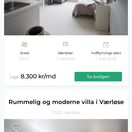
Areal
Værelser
Indflytnings dato
2
34m
1 værelse
1. sep 2026
8.300 kr/md
Se boligen
Leje:
Rummelig og moderne villa i Værløse
3500, Værløse