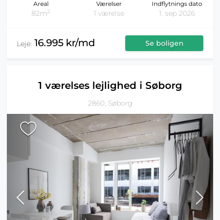
Areal
Værelser
Indflytnings dato
2
82m
1 værelse
1. sep 2026
16.995 kr/md
Se boligen
Leje:
1 værelses lejlighed i Søborg
2860, Søborg