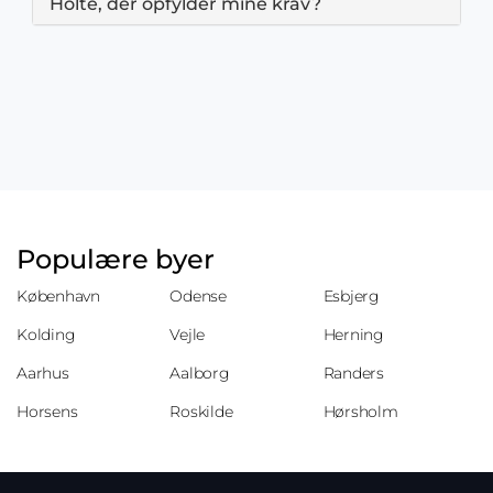
Holte, der opfylder mine krav?
Populære byer
København
Odense
Esbjerg
Kolding
Vejle
Herning
Aarhus
Aalborg
Randers
Horsens
Roskilde
Hørsholm