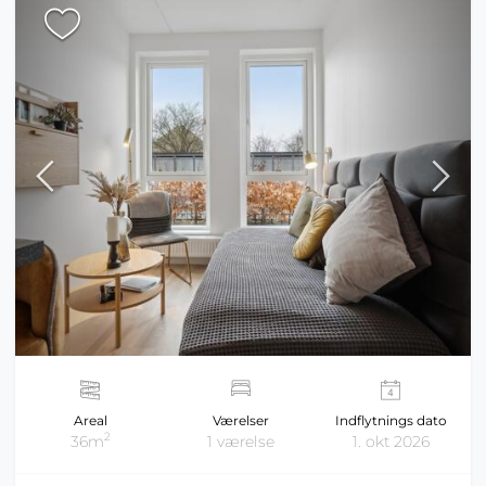
Areal
Værelser
Indflytnings dato
2
36m
1 værelse
1. okt 2026