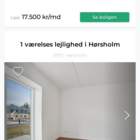
17.500 kr/md
Se boligen
Leje:
1 værelses lejlighed i Hørsholm
2970, Hørsholm