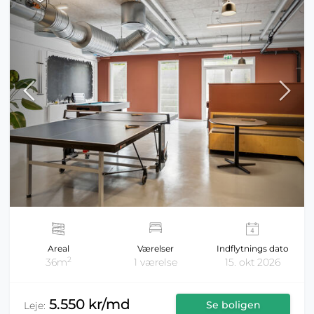
Areal
Værelser
Indflytnings dato
2
36m
1 værelse
15. okt 2026
5.550 kr/md
Se boligen
Leje: