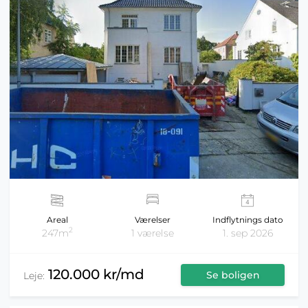
Areal
Værelser
Indflytnings dato
2
247m
1 værelse
1. sep 2026
120.000 kr/md
Se boligen
Leje: