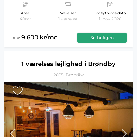
Areal
Værelser
Indflytnings dato
2
40m
1 værelse
1. nov 2026
9.600 kr/md
Se boligen
Leje:
1 værelses lejlighed i Brøndby
2605, Brøndby