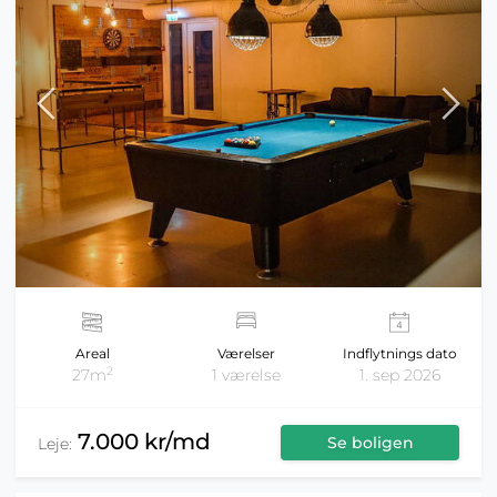
Areal
Værelser
Indflytnings dato
2
27m
1 værelse
1. sep 2026
7.000 kr/md
Se boligen
Leje: