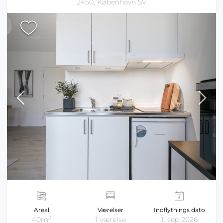
2450, København SV
Areal
Værelser
Indflytnings dato
2
40m
1 værelse
1. sep 2026