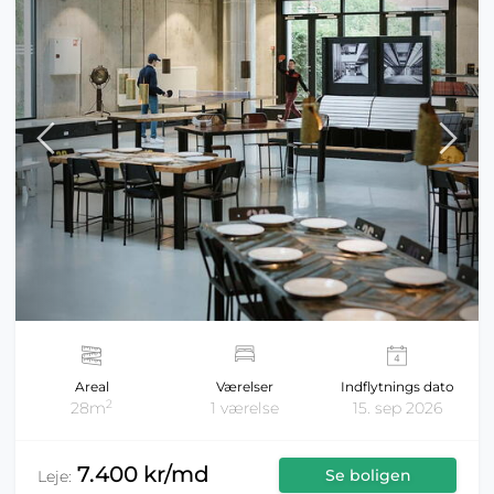
Areal
Værelser
Indflytnings dato
2
28m
1 værelse
15. sep 2026
7.400 kr/md
Se boligen
Leje: