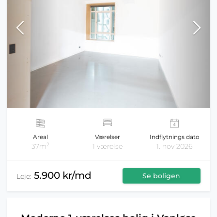
Areal
Værelser
Indflytnings dato
2
37m
1 værelse
1. nov 2026
5.900 kr/md
Se boligen
Leje: