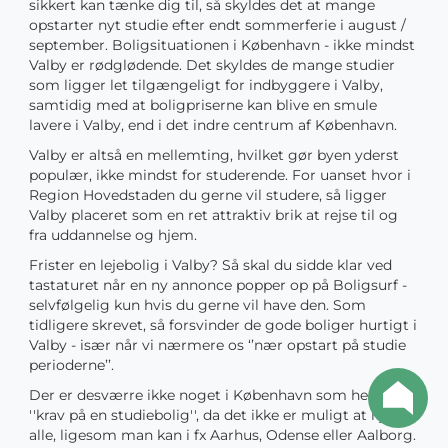
sikkert kan tænke dig til, så skyldes det at mange
opstarter nyt studie efter endt sommerferie i august /
september. Boligsituationen i København - ikke mindst
Valby er rødglødende. Det skyldes de mange studier
som ligger let tilgængeligt for indbyggere i Valby,
samtidig med at boligpriserne kan blive en smule
lavere i Valby, end i det indre centrum af København.
Valby er altså en mellemting, hvilket gør byen yderst
populær, ikke mindst for studerende. For uanset hvor i
Region Hovedstaden du gerne vil studere, så ligger
Valby placeret som en ret attraktiv brik at rejse til og
fra uddannelse og hjem.
Frister en lejebolig i Valby? Så skal du sidde klar ved
tastaturet når en ny annonce popper op på Boligsurf -
selvfølgelig kun hvis du gerne vil have den. Som
tidligere skrevet, så forsvinder de gode boliger hurtigt i
Valby - især når vi nærmere os ‘’nær opstart på studie
perioderne’’.
Der er desværre ikke noget i København som hedder
''krav på en studiebolig'', da det ikke er muligt at hjælpe
alle, ligesom man kan i fx Aarhus, Odense eller Aalborg.