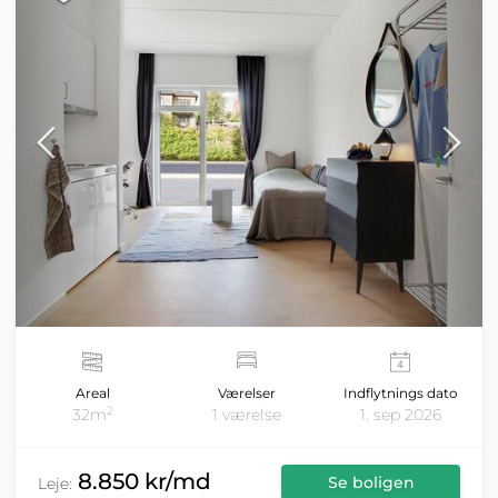
Areal
Værelser
Indflytnings dato
2
32m
1 værelse
1. sep 2026
8.850 kr/md
Se boligen
Leje: