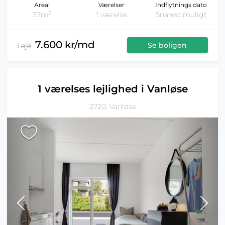
Areal
Værelser
Indflytnings dato
2
37m
1 værelse
Snarest muligt
7.600 kr/md
Se boligen
Leje:
1 værelses lejlighed i Vanløse
2720, Vanløse