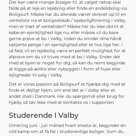
Der kan være mange årsager til, at valget netop skal
falde på at leje en lejebolig eller finde en andelsbolig via
Boligsurf. Måske har du allerede været skrevet op til en
venteliste via et boligselskab / lejeboligforening i Valby,
men er træt af ventetiden? Måske har du ikke råd til at
købe en ejerlejlighed lige nu, eller måske vil du bare
gerne prøve at bo i Valby, inden du smider dine hårdt
optjente penge i en ejerlejlighed eller et hus lige her. I
så fald, vil en lejebolig være en perfekt mulighed, for at
afprøve om du vil trives med at bo i Valby. Ender det
med at byen er noget for dig, så kan du nemt begynde
at kigge på ældre eller nybyggeri i form af huse eller
lejligheder til salg i Valby.
Det er vores passion på Boligsurf at hjælpe dig med at
finde et dejligt hjem, om end det er i Valby eller et
andet sted i Danmark. Har du spørgsmål eller brug for
hjælp, så tøv ikke med at kontakte os i supporten.
Studerende I Valby
Omkring juni - juli måned hvert eneste år, begynder en
vild kamp om at få fat i studievenlige boliger. Som du