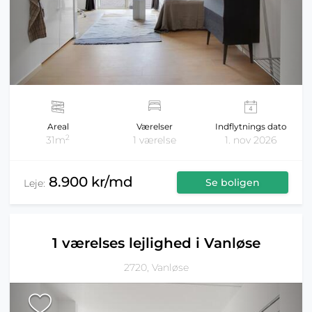
Areal
Værelser
Indflytnings dato
2
31m
1 værelse
1. nov 2026
8.900 kr/md
Se boligen
Leje:
1 værelses lejlighed i Vanløse
2720, Vanløse