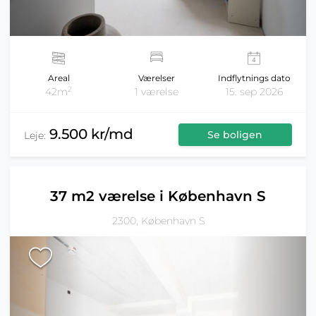
Areal
Værelser
Indflytnings dato
2
42m
1 værelse
15. sep 2026
9.500 kr/md
Se boligen
Leje:
37 m2 værelse i København S
2300, København S