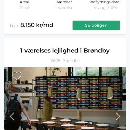
Areal
Værelser
Indflytnings dato
2
24m
1 værelse
15. aug 2026
8.150 kr/md
Se boligen
Leje:
1 værelses lejlighed i Brøndby
2605, Brøndby