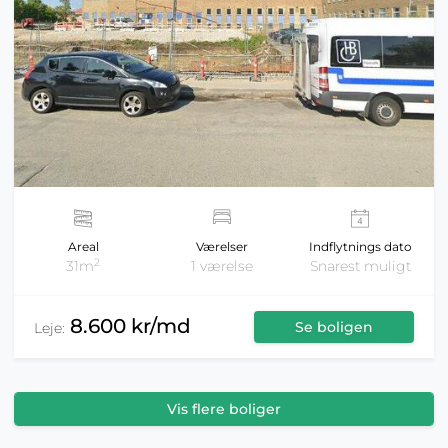
Areal
Værelser
Indflytnings dato
2
31m
1 værelse
Snarest muligt
8.600 kr/md
Se boligen
Leje:
Vis flere boliger