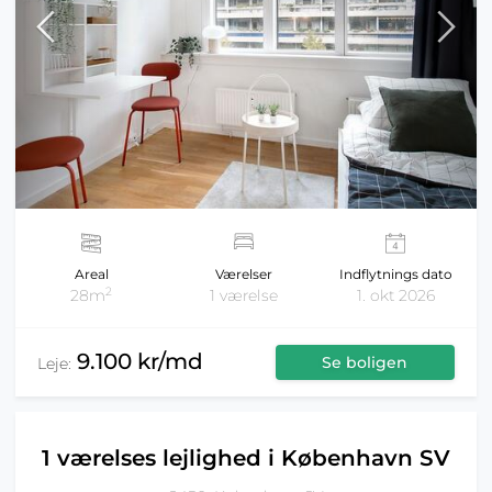
Areal
Værelser
Indflytnings dato
2
28m
1 værelse
1. okt 2026
9.100 kr/md
Se boligen
Leje:
1 værelses lejlighed i København SV