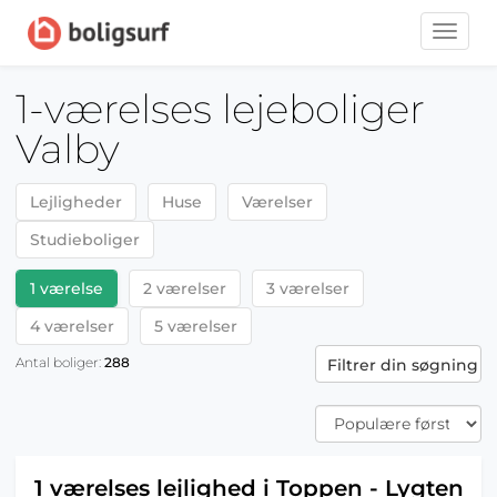
Toggle
naviga
1-værelses lejeboliger
Valby
Lejligheder
Huse
Værelser
Studieboliger
1 værelse
2 værelser
3 værelser
4 værelser
5 værelser
Antal boliger:
288
Filtrer din søgning
1 værelses lejlighed i Toppen - Lygten