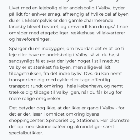
Livet med en lejebolig eller andelsbolig i Valby, byder
på lidt for enhver smag, afhængig af hvilke del af byen
du er i. Eksempelvis er den gamle charmerende
landsby blevet bevaret, og omvendt kan du også finde
områder med etageboliger, rækkehuse, villakvarterer
og haveforeninger.
Spørger du en indbygger, om hvordan det er at bo til
leje eller have en andelsbolig i Valby, så vil du højst
sandsynligt få et svar der lyder noget i stil med: At
Valby er et stenkast fra byen, men alligevel lidt
tilbagetrukken, fra det indre byliv. Dvs. du kan nemt
transportere dig med cykle eller tage offentlig
transport rundt omkring i hele København, og nemt
trække dig tilbage til Valby igen, når du får brug for
mere rolige omgivelser.
Det betyder dog ikke, at der ikke er gang i Valby - for
det er der. Især i området omkring byens
shoppingcenter: Spinderiet og Stationen. Her blomstre
det op med skønne caféer og almindelige- samt
specialbutikker.