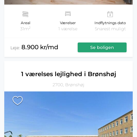
Areal
Værelser
Indflytnings dato
2
31m
1 værelse
Snarest muligt
8.900 kr/md
Se boligen
Leje:
1 værelses lejlighed i Brønshøj
2700, Brønshøj