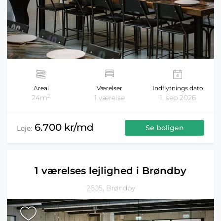
Areal
Værelser
Indflytnings dato
2
24m
1 værelse
1. sep 2026
6.700 kr/md
Se boligen
Leje:
1 værelses lejlighed i Brøndby
2605, Brøndby