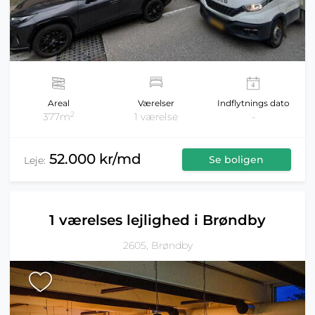
Areal
Værelser
Indflytnings dato
2
377m
1 værelse
-
52.000 kr/md
Se boligen
Leje:
1 værelses lejlighed i Brøndby
2605, Brøndby