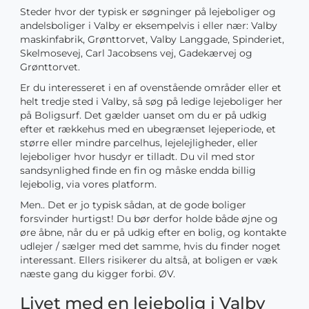
Steder hvor der typisk er søgninger på lejeboliger og
andelsboliger i Valby er eksempelvis i eller nær: Valby
maskinfabrik, Grønttorvet, Valby Langgade, Spinderiet,
Skelmosevej, Carl Jacobsens vej, Gadekærvej og
Grønttorvet.
Er du interesseret i en af ovenstående områder eller et
helt tredje sted i Valby, så søg på ledige lejeboliger her
på Boligsurf. Det gælder uanset om du er på udkig
efter et rækkehus med en ubegrænset lejeperiode, et
større eller mindre parcelhus, lejelejligheder, eller
lejeboliger hvor husdyr er tilladt. Du vil med stor
sandsynlighed finde en fin og måske endda billig
lejebolig, via vores platform.
Men.. Det er jo typisk sådan, at de gode boliger
forsvinder hurtigst! Du bør derfor holde både øjne og
øre åbne, når du er på udkig efter en bolig, og kontakte
udlejer / sælger med det samme, hvis du finder noget
interessant. Ellers risikerer du altså, at boligen er væk
næste gang du kigger forbi. ØV.
Livet med en lejebolig i Valby