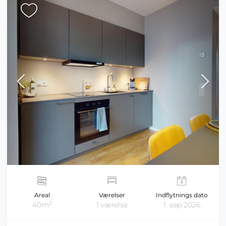
Areal
Værelser
Indflytnings dato
2
40m
1 værelse
1. sep 2026