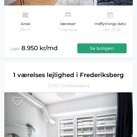
Areal
Værelser
Indflytnings dato
2
28m
1 værelse
1. okt 2026
8.950 kr/md
Se boligen
Leje:
1 værelses lejlighed i Frederiksberg
2000, Frederiksberg