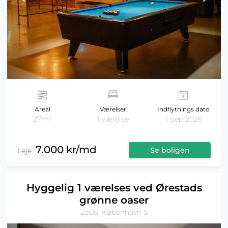
Areal
Værelser
Indflytnings dato
2
27m
1 værelse
1. sep 2026
7.000 kr/md
Se boligen
Leje:
Hyggelig 1 værelses ved Ørestads
grønne oaser
2300, København S