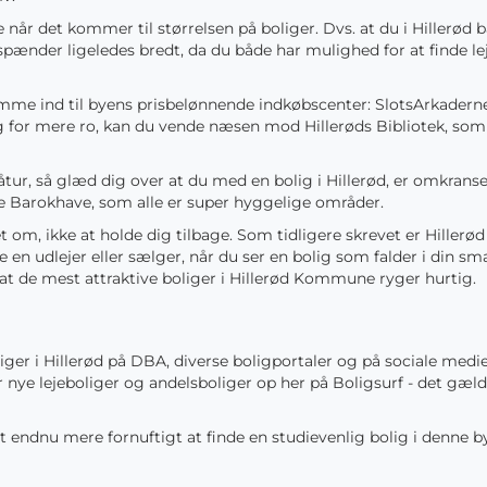
e når det kommer til størrelsen på boliger. Dvs. at du i Hillerød 
e spænder ligeledes bredt, da du både har mulighed for at finde l
me ind til byens prisbelønnende indkøbscenter: SlotsArkaderne, 
ug for mere ro, kan du vende næsen mod Hillerøds Bibliotek, som 
r, så glæd dig over at du med en bolig i Hillerød, er omkranse
e Barokhave, som alle er super hyggelige områder.
 om, ikke at holde dig tilbage. Som tidligere skrevet er Hillerø
en udlejer eller sælger, når du ser en bolig som falder i din sm
an, at de mest attraktive boliger i Hillerød Kommune ryger hurtig.
iger i Hillerød på DBA, diverse boligportaler og på sociale me
r nye lejeboliger og andelsboliger op her på Boligsurf - det gæl
endnu mere fornuftigt at finde en studievenlig bolig i denne by,