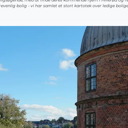
pe boligsøgende, med at finde deres kommende hjem i Hillerød og
evenlig bolig - vi har samlet et stort kartotek over ledige bolig