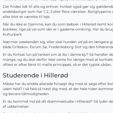
Der findes lidt til alle og enhver, hvilket også gør sig gældend
andelsboliger som har 1, 2, 3 eller flere værelser. Boligtypern
eller blot et værelse til leje.
Når du ikke er hjemme, kan du som beboer i Hillerød nemt kom
butikker, lige så vel som der er i gaderne omkring. Har du br
Kulturpark.
Nærmer weekenden sig, eller skal hunden ud på en længere gåtu
både Gribskov, Esrum Sø, Frederiksborg Slot og den tilhørend
Er du fortsat lun på tanken om at bo i denne by? Så handler det
mange, og du skal derfor ikke vente for længe med at kontakte 
oftest er efter først til mølle princippet, så er det typisk såd
Studerende i Hillerød
Måske har du endda allerede forsøgt dig med at søge efter bol
uden held? I så fald så trøst dig med, at der hele tiden komme
og bevare tålmodigheden.
Er du kommet ind på dit drømmestudie i Hillerød? Så lyder det 
af uddannelser.