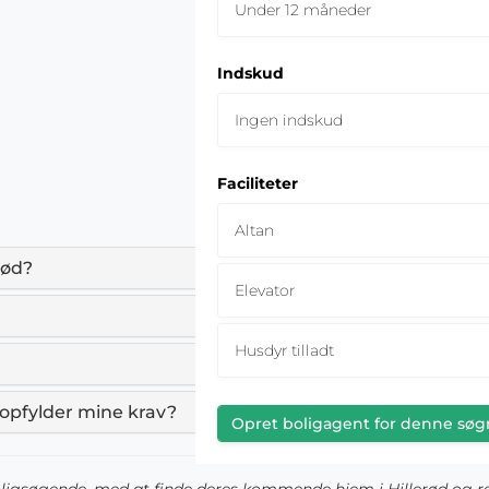
Under 12 måneder
Indskud
Ingen indskud
Faciliteter
Altan
erød?
Elevator
Husdyr tilladt
er opfylder mine krav?
Opret boligagent for denne søg