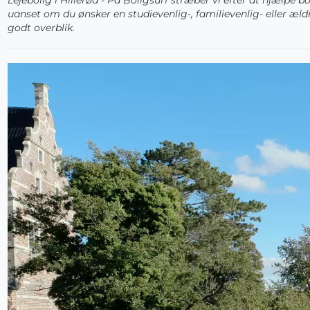
Lejebolig i Hillerød - På Boligsurf stræber vi efter at hjæl
uanset om du ønsker en studievenlig-, familievenlig- eller ældr
godt overblik.