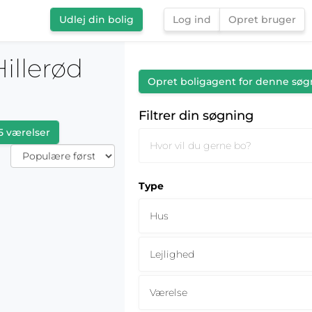
Udlej din bolig
Log ind
Opret bruger
Filtrer din søgning
illerød
Opret boligagent for denne søg
Filtrer din søgning
5 værelser
Type
Hus
Lejlighed
Værelse