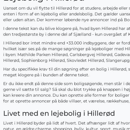
Uanset om du vil flytte til Hillerød for at studere, arbejde elle
enten i form af en lejebolig eller andelsbolig. Det gælder uans
eller uden altan. Der kommer løbende nye annoncer ind på Bol
I denne tekst kan du blive klogere på, hvad byen Hillerød har a
den tredjestørste by i denne del af Sjælland - kun overgået a
I Hillerød bor intet mindre end +33.000 indbyggere, der er for
hvilket især ses på de mange søgninger på lejeboliger med H
i byen: Mathilde Parken Hillerød, Carlsbergvej Hillerød, Gadev
Hillerød, Sophienborg Hillerød, Skovledet Hillerød, Slangerupga
Har du specifikke krav til din søgning efter en bolig i Hillerø
meget klogere på i bunden af denne tekst.
Er du ikke endt på denne side som boligsøgende, men står i den
gerne vil sætte til salg? Så skal du blot trykke på knappen i hø
kan kreere din annonce. Du kan oprette alle former for boliger
for at oprette annoncer på både villaer, et værelse, rækkehuse,
Livet med en lejebolig i Hillerød
Livet i Hillerød byder på lidt af hvert. Det afhænger lidt af 
natur, en ældre charme, shopping, byliv, kultur, sport, musik 