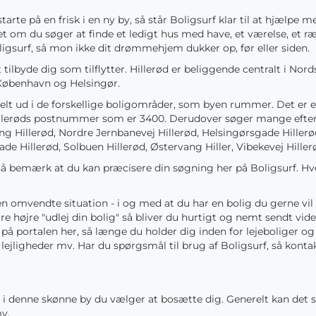
r starte på en frisk i en ny by, så står Boligsurf klar til at hjælp
et om du søger at finde et ledigt hus med have, et værelse, et r
igsurf, så mon ikke dit drømmehjem dukker op, før eller siden.
t tilbyde dig som tilflytter. Hillerød er beliggende centralt i No
f København og Helsingør.
delt ud i de forskellige boligområder, som byen rummer. Det er 
illerøds postnummer som er 3400. Derudover søger mange efter 
ang Hillerød, Nordre Jernbanevej Hillerød, Helsingørsgade Hiller
de Hillerød, Solbuen Hillerød, Østervang Hiller, Vibekevej Hiller
d, så bemærk at du kan præcisere din søgning her på Boligsurf. H
 omvendte situation - i og med at du har en bolig du gerne vil 
jre højre "udlej din bolig" så bliver du hurtigt og nemt sendt vide
 på portalen her, så længe du holder dig inden for lejeboliger o
 lejligheder mv. Har du spørgsmål til brug af Boligsurf, så konta
hvor i denne skønne by du vælger at bosætte dig. Generelt kan de
mv.