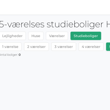
5-værelses studieboliger H
Lejligheder
Huse
Værelser
Studieboliger
1 værelse
2 værelser
3 værelser
4 værelser
Antal boliger:
0