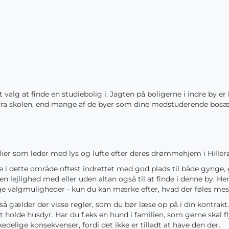
t valg at finde en studiebolig i. Jagten på boligerne i indre by e
 fra skolen, end mange af de byer som dine medstuderende bosætte
lier som leder med lys og lufte efter deres drømmehjem i Hiller
erne i dette område oftest indrettet med god plads til både gynge,
 en lejlighed med eller uden altan også til at finde i denne by. He
e valgmuligheder - kun du kan mærke efter, hvad der føles mest 
 så gælder der visse regler, som du bør læse op på i din kontrak
 holde husdyr. Har du f.eks en hund i familien, som gerne skal fly
 kedelige konsekvenser, fordi det ikke er tilladt at have den der.