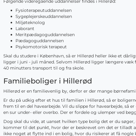
Følgende videregående uddannelser findes i Hillerød:
Fysioterapeutuddannelsen
Sygeplejerskeuddannelsen
Miljøteknolog
Laborant
Meritpædagoguddannelsen
Pædagoguddannelsen
Psykomotorisk terapeut
Skal du studere i København, så er Hillerød heller ikke et dårlig
ligger i juni - juli måned. Selvom Hillerød ligger længere væk
40 minutters transport til og fra skole.
Familieboliger i Hillerød
Hillerød er en familievenlig by, derfor er der mange børnefami
Er du på udkig efter et hus til familien i Hillerød, så er bolig
frem til en del havearbejde. Vil du slippe for havearbejde, så er
en sur under- eller overbo. Der er fordele og ulemper ved begg
Dog skal du vide, at uanset hvilken type bolig det er du søger,
kommer til det punkt, hvor der er beskrevet om det er tilladt at
ikke noget at flytte ind i en bolig, hvor du risikerer at få nogle