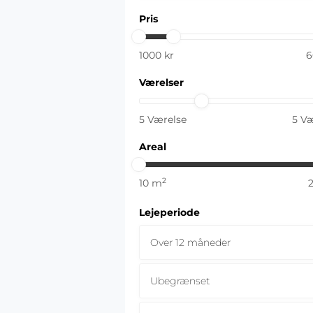
Pris
1000
kr
6
Værelser
5
Værelse
5
Væ
Areal
2
10
m
Lejeperiode
Over 12 måneder
Ubegrænset