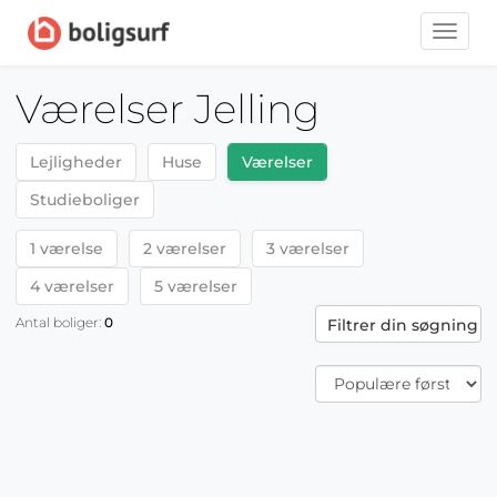
Toggle
naviga
Værelser Jelling
Lejligheder
Huse
Værelser
Studieboliger
1 værelse
2 værelser
3 værelser
4 værelser
5 værelser
Antal boliger:
0
Filtrer din søgning