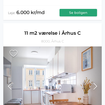
6.000 kr/md
Se boligen
Leje:
11 m2 værelse i Århus C
8000, Århus C