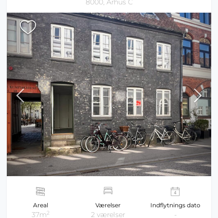
8000, Århus C
Areal
Værelser
Indflytnings dato
2
37m
2 værelser
-