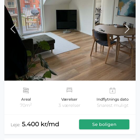
Areal
Værelser
Indflytnings dato
2
70m
3 værelser
Snarest muligt
5.400 kr/md
Se boligen
Leje: