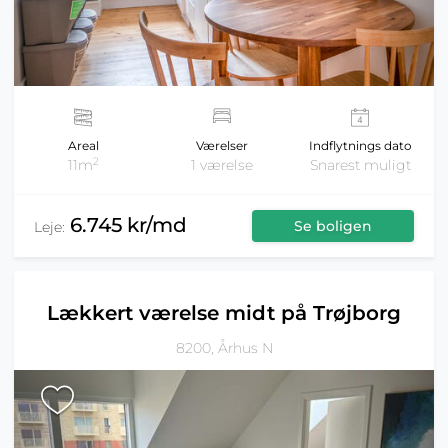
Areal
Værelser
Indflytnings dato
2
11m
1 værelse
Snarest muligt
6.745 kr/md
Se boligen
Leje:
Lækkert værelse midt på Trøjborg
8200, Århus N