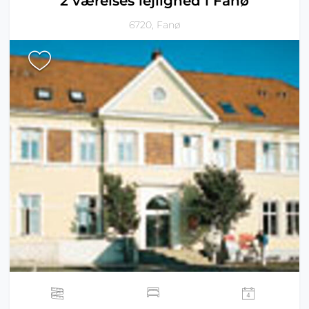
2 værelses lejlighed i Fanø
6720, Fanø