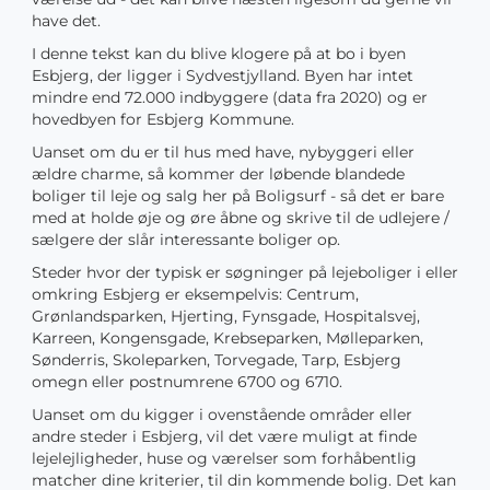
have det.
I denne tekst kan du blive klogere på at bo i byen
Esbjerg, der ligger i Sydvestjylland. Byen har intet
mindre end 72.000 indbyggere (data fra 2020) og er
hovedbyen for Esbjerg Kommune.
Uanset om du er til hus med have, nybyggeri eller
ældre charme, så kommer der løbende blandede
boliger til leje og salg her på Boligsurf - så det er bare
med at holde øje og øre åbne og skrive til de udlejere /
sælgere der slår interessante boliger op.
Steder hvor der typisk er søgninger på lejeboliger i eller
omkring Esbjerg er eksempelvis: Centrum,
Grønlandsparken, Hjerting, Fynsgade, Hospitalsvej,
Karreen, Kongensgade, Krebseparken, Mølleparken,
Sønderris, Skoleparken, Torvegade, Tarp, Esbjerg
omegn eller postnumrene 6700 og 6710.
Uanset om du kigger i ovenstående områder eller
andre steder i Esbjerg, vil det være muligt at finde
lejelejligheder, huse og værelser som forhåbentlig
matcher dine kriterier, til din kommende bolig. Det kan