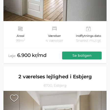
Areal
Værelser
Indflytnings dato
2
99m
4 værelser
Snarest muligt
6.900 kr/md
Se boligen
Leje:
2 værelses lejlighed i Esbjerg
6700, Esbjerg