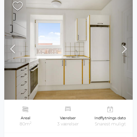
Areal
Værelser
Indflytnings dato
2
80m
3 værelser
Snarest muligt