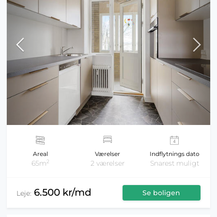
Areal
Værelser
Indflytnings dato
2
65m
2 værelser
Snarest muligt
6.500 kr/md
Se boligen
Leje: