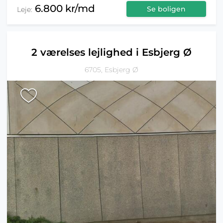
6.800 kr/md
Se boligen
Leje:
2 værelses lejlighed i Esbjerg Ø
6705, Esbjerg Ø