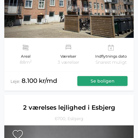
Areal
Værelser
Indflytnings dato
2
88m
3 værelser
Snarest muligt
8.100 kr/md
Se boligen
Leje:
2 værelses lejlighed i Esbjerg
6700, Esbjerg