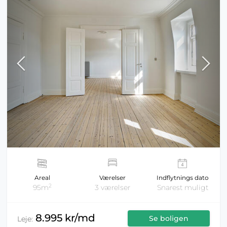
Areal
Værelser
Indflytnings dato
2
95m
3 værelser
Snarest muligt
8.995 kr/md
Se boligen
Leje: