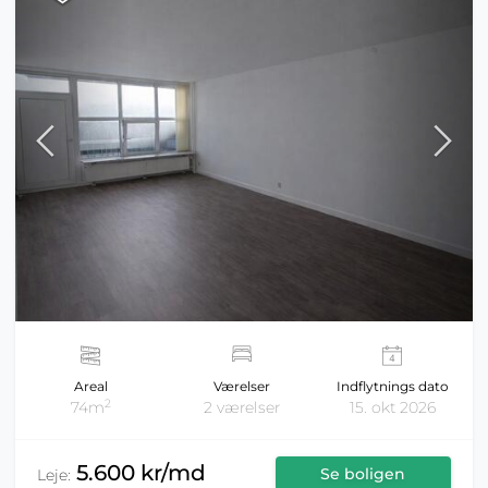
Areal
Værelser
Indflytnings dato
2
74m
2 værelser
15. okt 2026
5.600 kr/md
Se boligen
Leje: