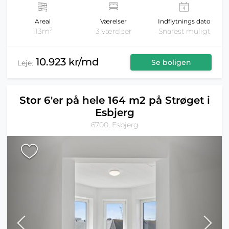
Areal
Værelser
Indflytnings dato
2
113m
3 værelser
Snarest muligt
10.923 kr/md
Se boligen
Leje:
Stor 6'er på hele 164 m2 på Strøget i
Esbjerg
6700, Esbjerg