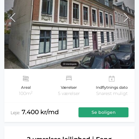
Areal
Værelser
Indflytnings dato
2
100m
5 værelser
Snarest muligt
7.400 kr/md
Se boligen
Leje: