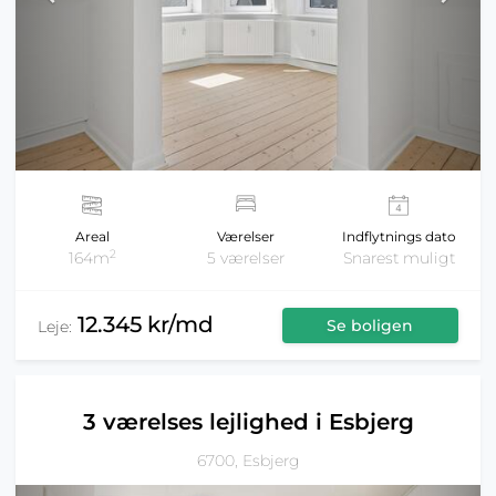
Areal
Værelser
Indflytnings dato
2
164m
5 værelser
Snarest muligt
12.345 kr/md
Se boligen
Leje:
3 værelses lejlighed i Esbjerg
6700, Esbjerg