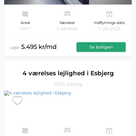
Areal
Værelser
Indflytnings dato
2
59m
2 værelser
1. okt 2026
5.495 kr/md
Se boligen
Leje:
4 værelses lejlighed i Esbjerg
6700, Esbjerg