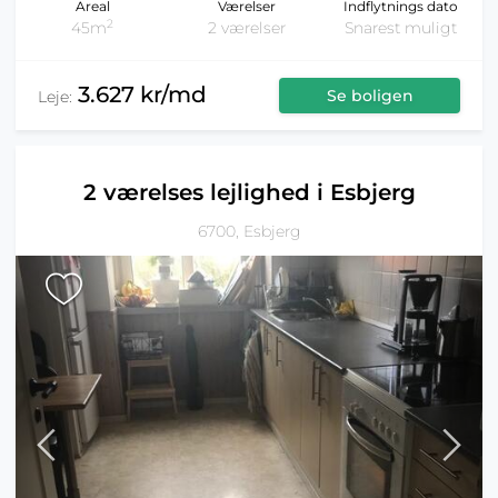
Areal
Værelser
Indflytnings dato
2
45m
2 værelser
Snarest muligt
3.627 kr/md
Se boligen
Leje:
2 værelses lejlighed i Esbjerg
6700, Esbjerg