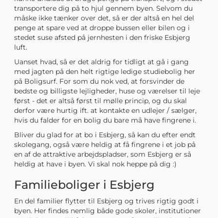
transportere dig på to hjul gennem byen. Selvom du
måske ikke tænker over det, så er der altså en hel del
penge at spare ved at droppe bussen eller bilen og i
stedet suse afsted på jernhesten i den friske Esbjerg
luft.
Uanset hvad, så er det aldrig for tidligt at gå i gang
med jagten på den helt rigtige ledige studiebolig her
på Boligsurf. For som du nok ved, at forsvinder de
bedste og billigste lejligheder, huse og værelser til leje
først - det er altså først til mølle princip, og du skal
derfor være hurtig ift. at kontakte en udlejer / sælger,
hvis du falder for en bolig du bare må have fingrene i.
Bliver du glad for at bo i Esbjerg, så kan du efter endt
skolegang, også være heldig at få fingrene i et job på
en af de attraktive arbejdspladser, som Esbjerg er så
heldig at have i byen. Vi skal nok heppe på dig :)
Familieboliger i Esbjerg
En del familier flytter til Esbjerg og trives rigtig godt i
byen. Her findes nemlig både gode skoler, institutioner