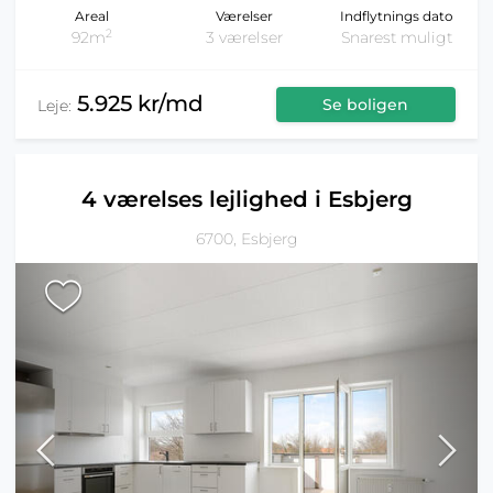
Areal
Værelser
Indflytnings dato
2
92m
3 værelser
Snarest muligt
5.925 kr/md
Se boligen
Leje:
4 værelses lejlighed i Esbjerg
6700, Esbjerg