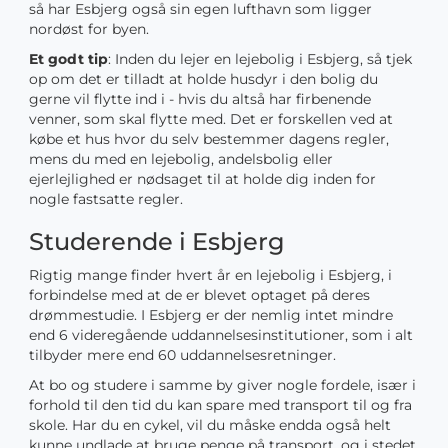
så har Esbjerg også sin egen lufthavn som ligger
nordøst for byen.
Et godt tip
: Inden du lejer en lejebolig i Esbjerg, så tjek
op om det er tilladt at holde husdyr i den bolig du
gerne vil flytte ind i - hvis du altså har firbenende
venner, som skal flytte med. Det er forskellen ved at
købe et hus hvor du selv bestemmer dagens regler,
mens du med en lejebolig, andelsbolig eller
ejerlejlighed er nødsaget til at holde dig inden for
nogle fastsatte regler.
Studerende i Esbjerg
Rigtig mange finder hvert år en lejebolig i Esbjerg, i
forbindelse med at de er blevet optaget på deres
drømmestudie. I Esbjerg er der nemlig intet mindre
end 6 videregående uddannelsesinstitutioner, som i alt
tilbyder mere end 60 uddannelsesretninger.
At bo og studere i samme by giver nogle fordele, især i
forhold til den tid du kan spare med transport til og fra
skole. Har du en cykel, vil du måske endda også helt
kunne undlade at bruge penge på transport, og i stedet