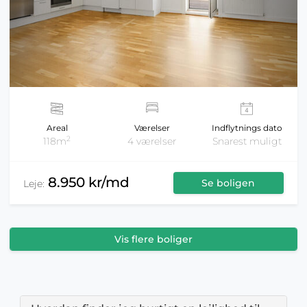
Areal
Værelser
Indflytnings dato
2
118m
4 værelser
Snarest muligt
8.950 kr/md
Se boligen
Leje:
Vis flere boliger