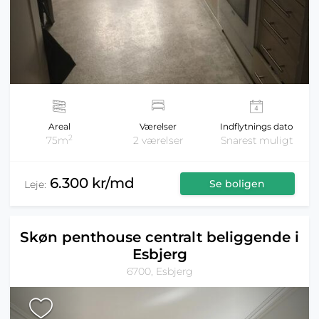
Areal
Værelser
Indflytnings dato
2
75m
2 værelser
Snarest muligt
6.300 kr/md
Se boligen
Leje:
Skøn penthouse centralt beliggende i
Esbjerg
6700, Esbjerg