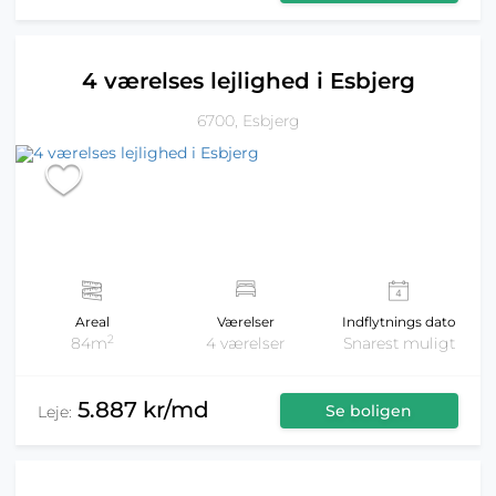
4 værelses lejlighed i Esbjerg
6700, Esbjerg
Areal
Værelser
Indflytnings dato
2
84m
4 værelser
Snarest muligt
5.887 kr/md
Se boligen
Leje: