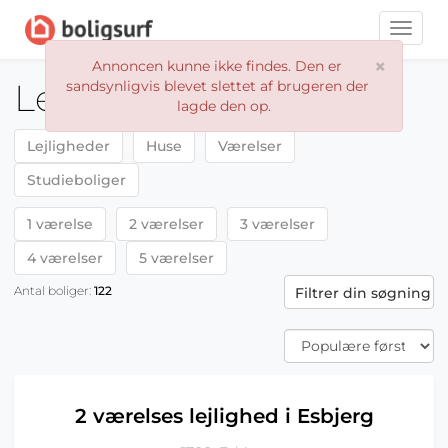
Toggle
naviga
×
Annoncen kunne ikke findes. Den er
Lejeboliger Esbjerg
sandsynligvis blevet slettet af brugeren der
lagde den op.
Lejligheder
Huse
Værelser
Studieboliger
1 værelse
2 værelser
3 værelser
4 værelser
5 værelser
Antal boliger:
122
Filtrer din søgning
2 værelses lejlighed i Esbjerg