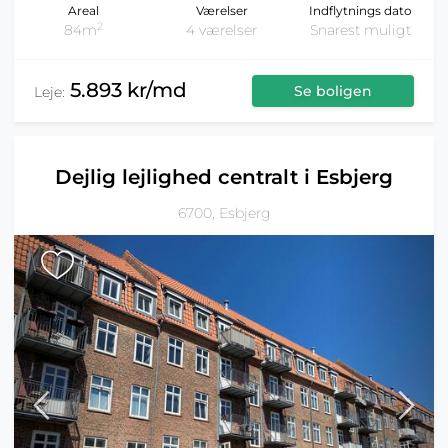
Areal
Værelser
Indflytnings dato
2
84m
4 værelser
Snarest muligt
5.893 kr/md
Se boligen
Leje:
Dejlig lejlighed centralt i Esbjerg
6700, Esbjerg