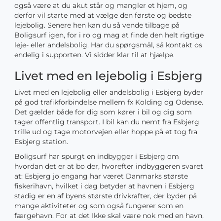
også være at du akut står og mangler et hjem, og
derfor vil starte med at vælge den første og bedste
lejebolig. Senere hen kan du så vende tilbage på
Boligsurf igen, for i ro og mag at finde den helt rigtige
leje- eller andelsbolig. Har du spørgsmål, så kontakt os
endelig i supporten. Vi sidder klar til at hjælpe.
Livet med en lejebolig i Esbjerg
Livet med en lejebolig eller andelsbolig i Esbjerg byder
på god trafikforbindelse mellem fx Kolding og Odense.
Det gælder både for dig som kører i bil og dig som
tager offentlig transport. I bil kan du nemt fra Esbjerg
trille ud og tage motorvejen eller hoppe på et tog fra
Esbjerg station.
Boligsurf har spurgt en indbygger i Esbjerg om
hvordan det er at bo der, hvorefter indbyggeren svaret
at: Esbjerg jo engang har været Danmarks største
fiskerihavn, hvilket i dag betyder at havnen i Esbjerg
stadig er en af byens største drivkrafter, der byder på
mange aktiviteter og som også fungerer som en
færgehavn. For at det Ikke skal være nok med en havn,