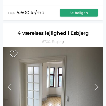
5.600 kr/md
Se boligen
Leje:
4 værelses lejlighed i Esbjerg
6700, Esbjerg