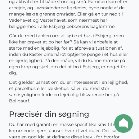
og aktiviteter til både store og små. Familien kan efter
arbejde, og i weekenderne ligeledes, nyde nogle af de
mange lækre grønne områder. Eller gå en tur ned til
Vadehavet og Vesterhavet, som nærmest har
beliggenhed i alle Esbjerg beboerens baglomme.
Går du med tanken om at købe et hus i Esbjerg, men
ikke har prøvet at bo her før? Så kan vi anbefale at
starte med en lejebolig, for at afprøve situationen af,
inden du kaster dine hårdt optjente penge i et hus eller
en ejerlejlighed. På den måde, vil du kunne mærke på
egen krop og sjæl, om det at bo i Esbjerg, er noget for
dig.
Det gælder uanset om du er interesseret i en lejlighed,
et parcelhus eller rækkehus, så vil du med stor
sandsynlighed finde en lejebolig tilsvarende her på
Boligsurf.
Præcisér din søgning
Du har med garanti en masse specifikke krav til dit
kommende hjem, uanset hvor i livet du er. Det kan
være en god ide, at definere disse krav - for hvorfor