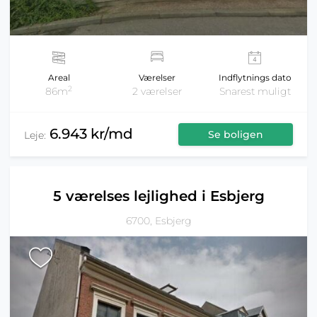
Areal
Værelser
Indflytnings dato
2
86m
2 værelser
Snarest muligt
6.943 kr/md
Se boligen
Leje:
5 værelses lejlighed i Esbjerg
6700, Esbjerg