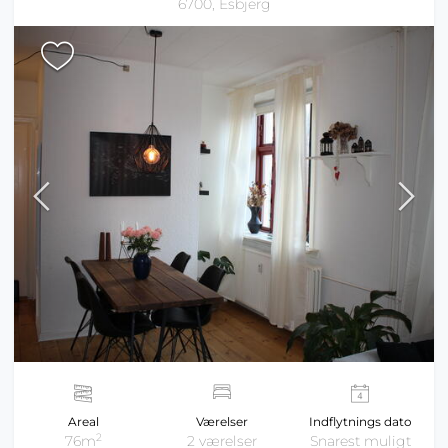
6700, Esbjerg
Areal
Værelser
Indflytnings dato
2
76m
2 værelser
Snarest muligt