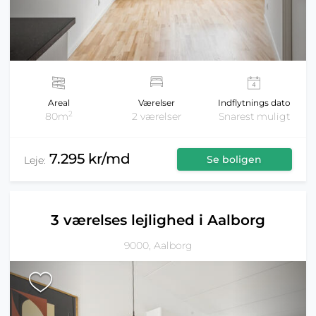
Areal
Værelser
Indflytnings dato
2
80m
2 værelser
Snarest muligt
7.295 kr/md
Se boligen
Leje:
3 værelses lejlighed i Aalborg
9000, Aalborg