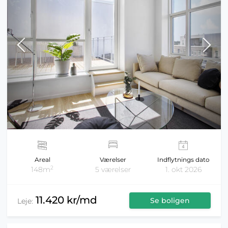
Areal
Værelser
Indflytnings dato
2
148m
5 værelser
1. okt 2026
11.420 kr/md
Se boligen
Leje: