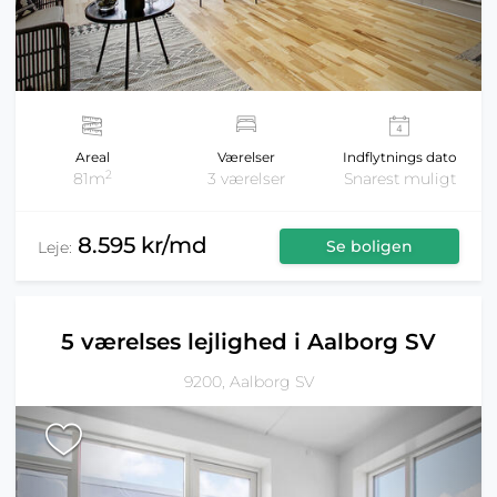
Areal
Værelser
Indflytnings dato
2
81m
3 værelser
Snarest muligt
8.595 kr/md
Se boligen
Leje:
5 værelses lejlighed i Aalborg SV
9200, Aalborg SV