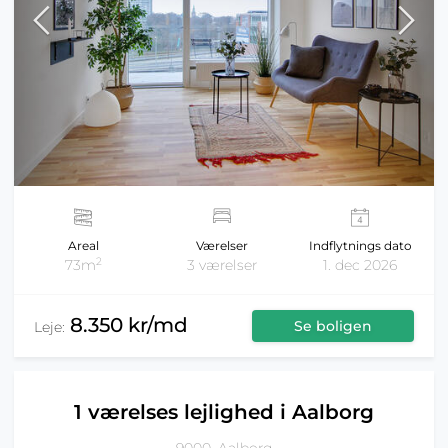
Areal
Værelser
Indflytnings dato
2
73m
3 værelser
1. dec 2026
8.350 kr/md
Se boligen
Leje:
1 værelses lejlighed i Aalborg