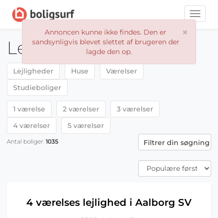
Toggle
naviga
×
Annoncen kunne ikke findes. Den er
Lejeboliger Aalborg
sandsynligvis blevet slettet af brugeren der
lagde den op.
Lejligheder
Huse
Værelser
Studieboliger
1 værelse
2 værelser
3 værelser
4 værelser
5 værelser
Antal boliger:
1035
Filtrer din søgning
4 værelses lejlighed i Aalborg SV