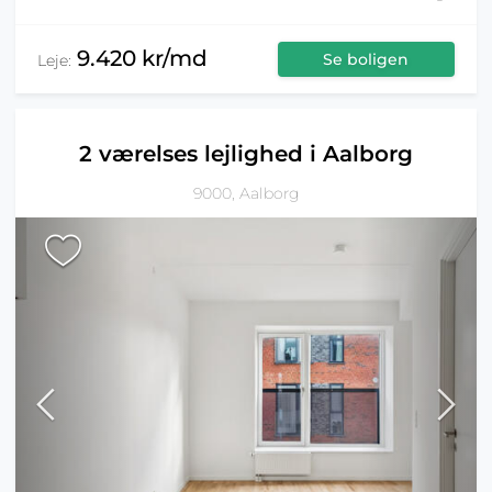
9.420 kr/md
Se boligen
Leje:
2 værelses lejlighed i Aalborg
9000, Aalborg