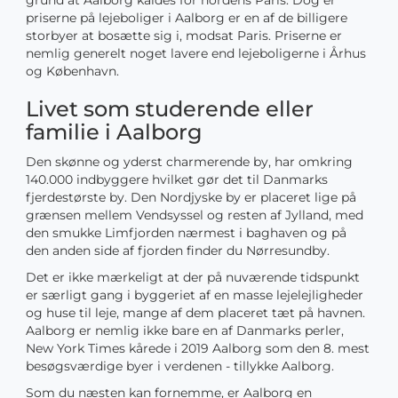
grund at Aalborg kaldes for nordens Paris. Dog er
priserne på lejeboliger i Aalborg er en af de billigere
storbyer at bosætte sig i, modsat Paris. Priserne er
nemlig generelt noget lavere end lejeboligerne i Århus
og København.
Livet som studerende eller
familie i Aalborg
Den skønne og yderst charmerende by, har omkring
140.000 indbyggere hvilket gør det til Danmarks
fjerdestørste by. Den Nordjyske by er placeret lige på
grænsen mellem Vendsyssel og resten af Jylland, med
den smukke Limfjorden nærmest i baghaven og på
den anden side af fjorden finder du Nørresundby.
Det er ikke mærkeligt at der på nuværende tidspunkt
er særligt gang i byggeriet af en masse lejelejligheder
og huse til leje, mange af dem placeret tæt på havnen.
Aalborg er nemlig ikke bare en af Danmarks perler,
New York Times kårede i 2019 Aalborg som den 8. mest
besøgsværdige byer i verdenen - tillykke Aalborg.
Som du næsten kan fornemme, er Aalborg en