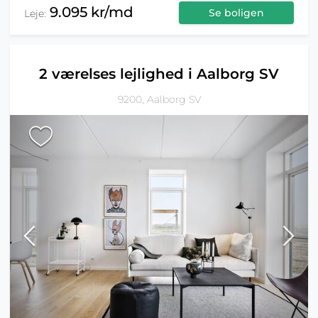
9.095 kr/md
Se boligen
Leje:
2 værelses lejlighed i Aalborg SV
9200, Aalborg SV