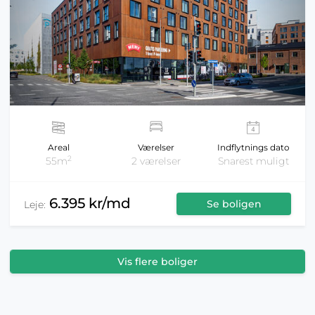
Areal
Værelser
Indflytnings dato
2
55m
2 værelser
Snarest muligt
6.395 kr/md
Se boligen
Leje:
Vis flere boliger