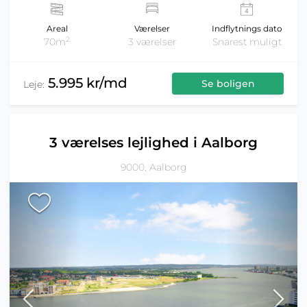
Areal
Værelser
Indflytnings dato
2
70m
3 værelser
Snarest muligt
5.995 kr/md
Se boligen
Leje:
3 værelses lejlighed i Aalborg
9000, Aalborg