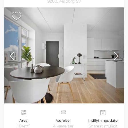
9200, Aalborg SV
Areal
Værelser
Indflytnings dato
2
104m
4 værelser
Snarest muligt