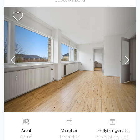
9000, Aalborg
Areal
Værelser
Indflytnings dato
2
42m
1 værelse
Snarest muligt