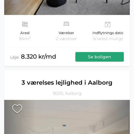
Areal
Værelser
Indflytnings dato
2
84m
2 værelser
Snarest muligt
8.320 kr/md
Se boligen
Leje:
3 værelses lejlighed i Aalborg
9000, Aalborg