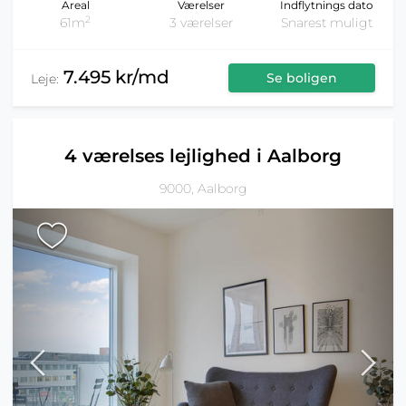
Areal
Værelser
Indflytnings dato
2
61m
3 værelser
Snarest muligt
7.495 kr/md
Se boligen
Leje:
4 værelses lejlighed i Aalborg
9000, Aalborg