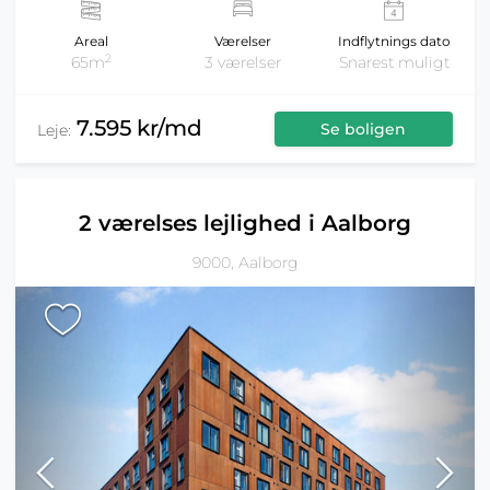
Areal
Værelser
Indflytnings dato
2
65m
3 værelser
Snarest muligt
7.595 kr/md
Se boligen
Leje:
2 værelses lejlighed i Aalborg
9000, Aalborg