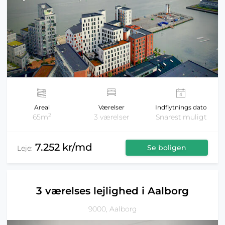
Areal
Værelser
Indflytnings dato
2
65m
3 værelser
Snarest muligt
7.252 kr/md
Se boligen
Leje:
3 værelses lejlighed i Aalborg
9000, Aalborg