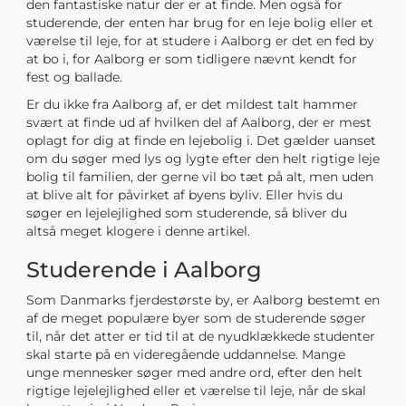
den fantastiske natur der er at finde. Men også for
studerende, der enten har brug for en leje bolig eller et
værelse til leje, for at studere i Aalborg er det en fed by
at bo i, for Aalborg er som tidligere nævnt kendt for
fest og ballade.
Er du ikke fra Aalborg af, er det mildest talt hammer
svært at finde ud af hvilken del af Aalborg, der er mest
oplagt for dig at finde en lejebolig i. Det gælder uanset
om du søger med lys og lygte efter den helt rigtige leje
bolig til familien, der gerne vil bo tæt på alt, men uden
at blive alt for påvirket af byens byliv. Eller hvis du
søger en lejelejlighed som studerende, så bliver du
altså meget klogere i denne artikel.
Studerende i Aalborg
Som Danmarks fjerdestørste by, er Aalborg bestemt en
af de meget populære byer som de studerende søger
til, når det atter er tid til at de nyudklækkede studenter
skal starte på en videregående uddannelse. Mange
unge mennesker søger med andre ord, efter den helt
rigtige lejelejlighed eller et værelse til leje, når de skal