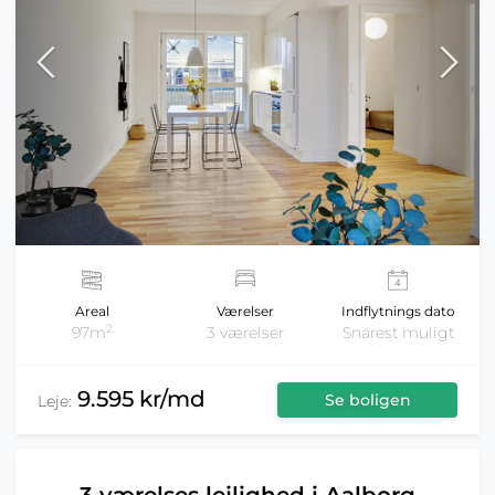
Areal
Værelser
Indflytnings dato
2
97m
3 værelser
Snarest muligt
9.595 kr/md
Se boligen
Leje: