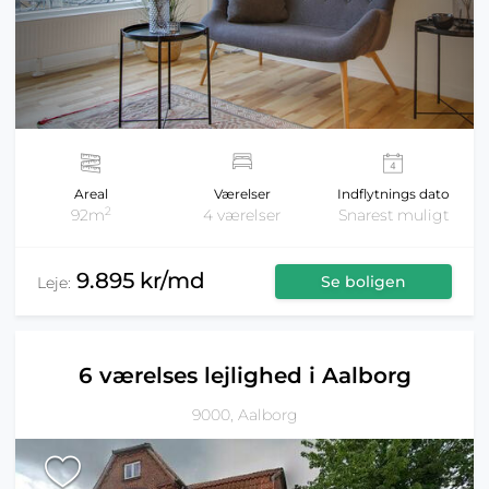
Areal
Værelser
Indflytnings dato
2
92m
4 værelser
Snarest muligt
9.895 kr/md
Se boligen
Leje:
6 værelses lejlighed i Aalborg
9000, Aalborg