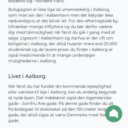
bosætte sig i Nordens Paris.
Boligjagten er ikke lige så umenneskelig i Aalborg,
som man ser den i København men det betyder ikke
nødvendigvis at det bliver let. For den eftertragtede by,
tiltrækker mange tilflyttere og du bør derfor væbne
dig med tålmodighed, når først du går i gang med at
søge. Ligesom i København og Aarhus er der rift om
boligerne i Aalborg, der altså huserer mere end 25.000
studerende og de lavere priser du finder i Aalborg er
også medvirkende til at mange undersøger
mulighederne i Aalborg.
Livet i Aalborg
Når først du har fundet din kommende lejelejlighed
eller værelse til leje i Aalborg, kan du endelig begynde
at nyde byen. Det indebærer også den legendariske
gade - Jomfru Ane gade. På denne gade finder du alt
fra bodegaer til diskoteker på den 150 meter lange
gade, der altså siges at være Danmarks mest festlige
gade.