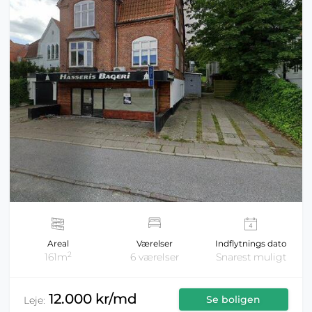
Areal
Værelser
Indflytnings dato
2
161m
6 værelser
Snarest muligt
12.000 kr/md
Se boligen
Leje: