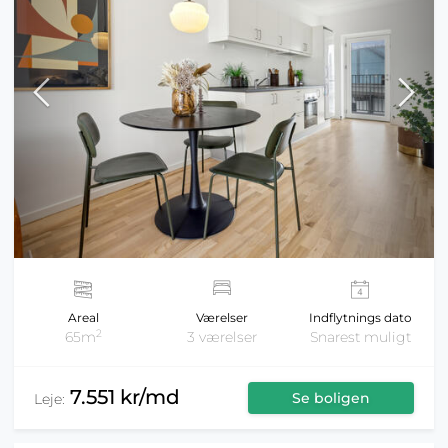
Areal
Værelser
Indflytnings dato
2
65m
3 værelser
Snarest muligt
7.551 kr/md
Se boligen
Leje: