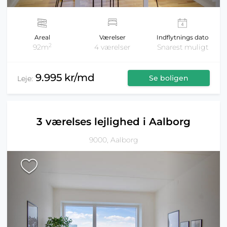
Areal
Værelser
Indflytnings dato
2
92m
4 værelser
Snarest muligt
9.995 kr/md
Se boligen
Leje:
3 værelses lejlighed i Aalborg
9000, Aalborg