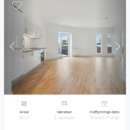
Areal
Værelser
Indflytnings dato
2
92m
3 værelser
Snarest muligt