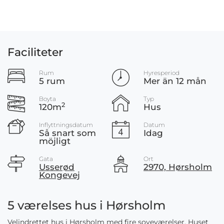
Faciliteter
Rum
Hyresperiod
5 rum
Mer än 12 mån
Boyta
Typ
2
120m
Hus
Inflyttningsdatum
Datum
Så snart som
Idag
möjligt
Gata
Ort
Usserød
2970, Hørsholm
Kongevej
5 værelses hus i Hørsholm
Velindrettet hus i Hørsholm med fire soveværelser. Huset