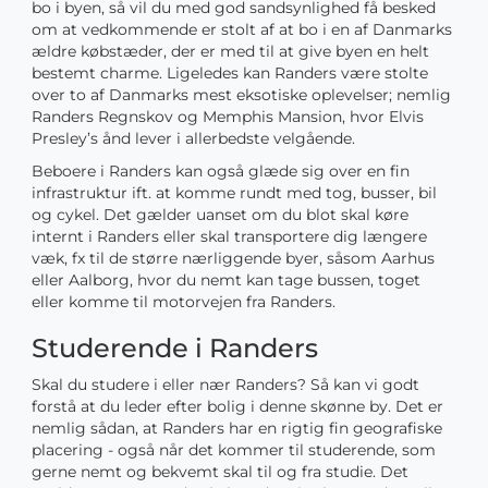
bo i byen, så vil du med god sandsynlighed få besked
om at vedkommende er stolt af at bo i en af Danmarks
ældre købstæder, der er med til at give byen en helt
bestemt charme. Ligeledes kan Randers være stolte
over to af Danmarks mest eksotiske oplevelser; nemlig
Randers Regnskov og Memphis Mansion, hvor Elvis
Presley’s ånd lever i allerbedste velgående.
Beboere i Randers kan også glæde sig over en fin
infrastruktur ift. at komme rundt med tog, busser, bil
og cykel. Det gælder uanset om du blot skal køre
internt i Randers eller skal transportere dig længere
væk, fx til de større nærliggende byer, såsom Aarhus
eller Aalborg, hvor du nemt kan tage bussen, toget
eller komme til motorvejen fra Randers.
Studerende i Randers
Skal du studere i eller nær Randers? Så kan vi godt
forstå at du leder efter bolig i denne skønne by. Det er
nemlig sådan, at Randers har en rigtig fin geografiske
placering - også når det kommer til studerende, som
gerne nemt og bekvemt skal til og fra studie. Det