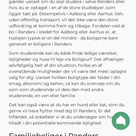
gælder uanset om du skal studere i selve Randers eller
hvis du er optaget i en af de store studiebyer, som
ligger tæt på. Eksempelvis i Aalborg eller Aarhus. Selv
uden offentlig transport, vil det ikke være den store
udfordring at komme frem og tilbage. Fordelen ved at
bo i Randers i stedet for Aalborg eller Aarhus er, at
huslejen typisk er en del mindre - da boligerne bare
generelt er billigere i Randers.
Som studerende kan du både finde ledige værelser,
lejligheder og huse til leje via Boligsurf. Det afhænger
selvfølgelig helt af din situation, hvilke en af
ovenstående muligheder der vil være det mest oplagte
valg for dig. Uanset hvilken boligtype der falder i din
smag, økonomi og behov, så kan du overveje om du
som som studerende vil dele den med andre
studerende, en ven eller familie.
Det kan også være at du har en hund eller kat, som du
gerne vil have flytter med dig til Randers. Er det
tilfældet, så anbefaler vi at du undersøger om husdyr er
tilladt i din potentielle kommende lejlighed.
Familieboliger i Randers