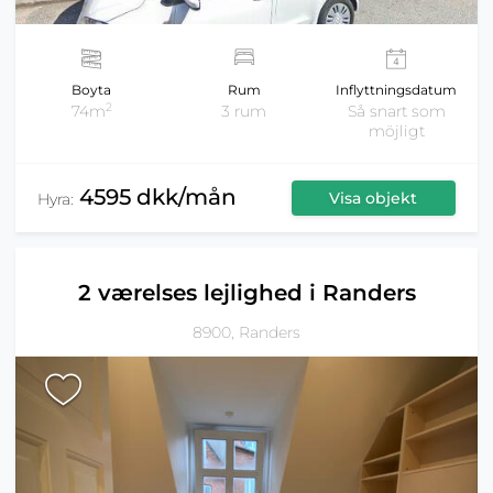
Boyta
Rum
Inflyttningsdatum
2
74m
3 rum
Så snart som
möjligt
4595 dkk/mån
Visa objekt
Hyra:
2 værelses lejlighed i Randers
8900, Randers