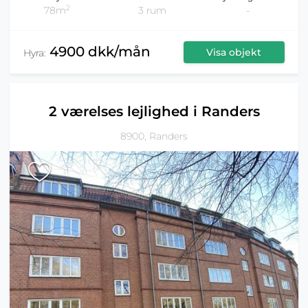
2
78m
3 rum
-
4900 dkk/mån
Visa objekt
Hyra:
2 værelses lejlighed i Randers
8900, Randers