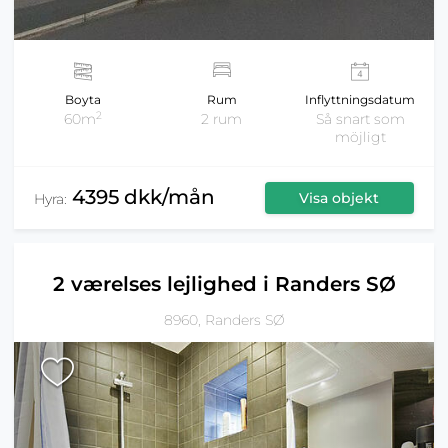
Boyta
Rum
Inflyttningsdatum
2
60m
2 rum
Så snart som
möjligt
4395 dkk/mån
Visa objekt
Hyra:
2 værelses lejlighed i Randers SØ
8960, Randers SØ