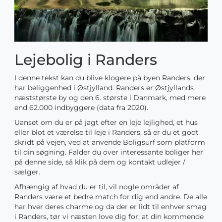
Lejebolig i Randers
I denne tekst kan du blive klogere på byen Randers, der
har beliggenhed i Østjylland. Randers er Østjyllands
næststørste by og den 6. største i Danmark, med mere
end 62.000 indbyggere (data fra 2020).
Uanset om du er på jagt efter en leje lejlighed, et hus
eller blot et værelse til leje i Randers, så er du et godt
skridt på vejen, ved at anvende Boligsurf som platform
til din søgning. Falder du over interessante boliger her
på denne side, så klik på dem og kontakt udlejer /
sælger.
Afhængig af hvad du er til, vil nogle områder af
Randers være et bedre match for dig end andre. De alle
har hver deres charme og da der er lidt til enhver smag
i Randers, tør vi næsten love dig for, at din kommende