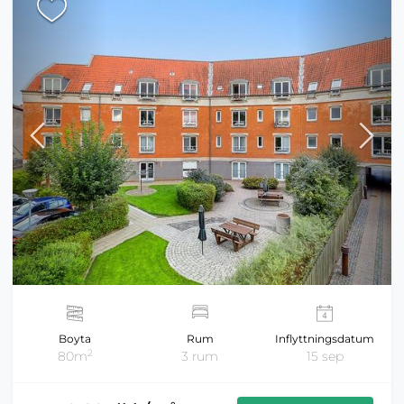
Boyta
Rum
Inflyttningsdatum
2
80m
3 rum
15 sep