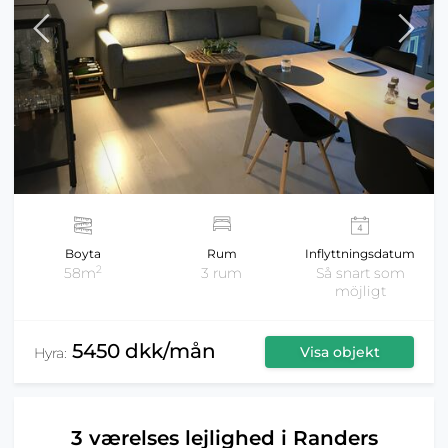
Boyta
Rum
Inflyttningsdatum
2
58m
3 rum
Så snart som
möjligt
5450 dkk/mån
Visa objekt
Hyra:
3 værelses lejlighed i Randers