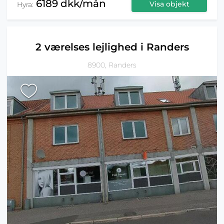
6189 dkk/mån
Visa objekt
Hyra:
2 værelses lejlighed i Randers
8900, Randers