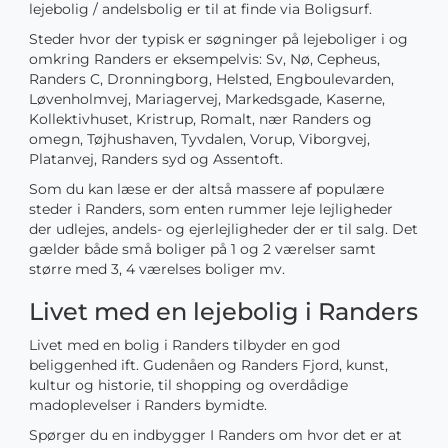
lejebolig / andelsbolig er til at finde via Boligsurf.
Steder hvor der typisk er søgninger på lejeboliger i og
omkring Randers er eksempelvis: Sv, Nø, Cepheus,
Randers C, Dronningborg, Helsted, Engboulevarden,
Løvenholmvej, Mariagervej, Markedsgade, Kaserne,
Kollektivhuset, Kristrup, Romalt, nær Randers og
omegn, Tøjhushaven, Tyvdalen, Vorup, Viborgvej,
Platanvej, Randers syd og Assentoft.
Som du kan læse er der altså massere af populære
steder i Randers, som enten rummer leje lejligheder
der udlejes, andels- og ejerlejligheder der er til salg. Det
gælder både små boliger på 1 og 2 værelser samt
større med 3, 4 værelses boliger mv.
Livet med en lejebolig i Randers
Livet med en bolig i Randers tilbyder en god
beliggenhed ift. Gudenåen og Randers Fjord, kunst,
kultur og historie, til shopping og overdådige
madoplevelser i Randers bymidte.
Spørger du en indbygger I Randers om hvor det er at