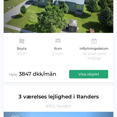
Boyta
Rum
Inflyttningsdatum
2
47m
2 rum
Så snart som
möjligt
3847 dkk/mån
Visa objekt
Hyra:
3 værelses lejlighed i Randers
8900, Randers