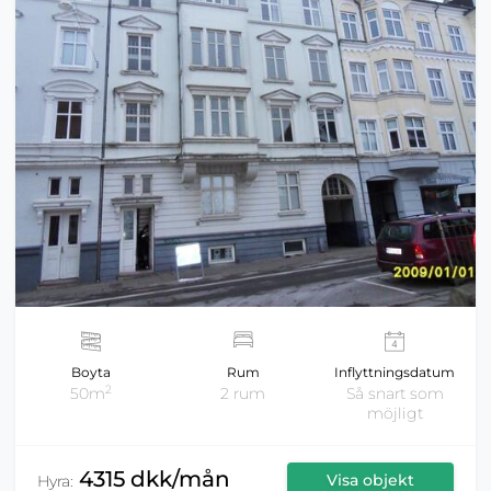
Boyta
Rum
Inflyttningsdatum
2
50m
2 rum
Så snart som
möjligt
4315 dkk/mån
Visa objekt
Hyra: