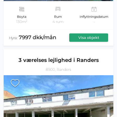
Boyta
Rum
Inflyttningsdatum
2
130m
4 rum
-
7997 dkk/mån
Visa objekt
Hyra:
3 værelses lejlighed i Randers
8900, Randers