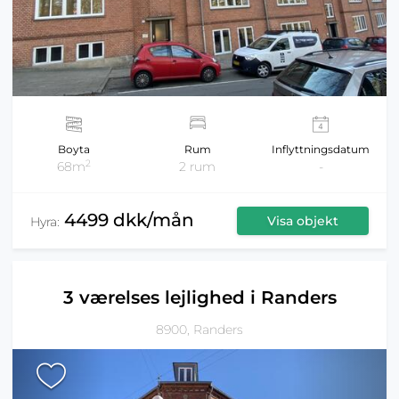
Boyta
Rum
Inflyttningsdatum
2
68m
2 rum
-
4499 dkk/mån
Visa objekt
Hyra:
3 værelses lejlighed i Randers
8900, Randers