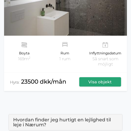
Boyta
Rum
Inflyttningsdatum
2
169m
1 rum
Så snart som
möjligt
23500 dkk/mån
Visa objekt
Hyra:
Hvordan finder jeg hurtigt en lejlighed til
leje i Nærum?