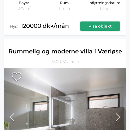
Boyta
Rum
Inflyttningsdatum
2
247m
1 rum
1 sep
120000 dkk/mån
Visa objekt
Hyra:
Rummelig og moderne villa i Værløse
3500, Værløse