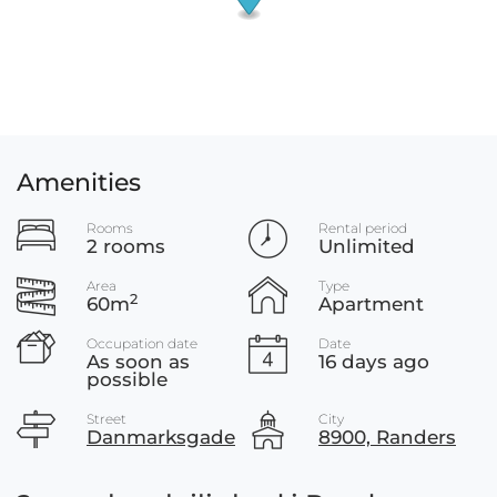
Amenities
Rooms
Rental period
2 rooms
Unlimited
Area
Type
2
60m
Apartment
Occupation date
Date
As soon as
16 days ago
possible
Street
City
Danmarksgade
8900, Randers