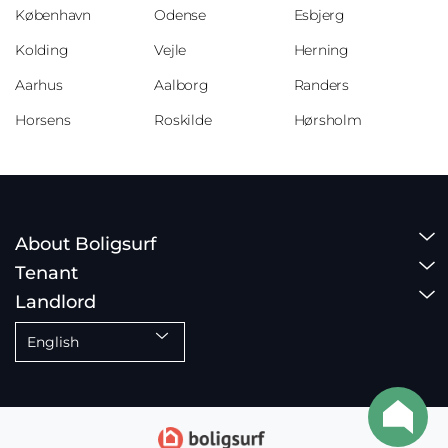
København
Odense
Esbjerg
Kolding
Vejle
Herning
Aarhus
Aalborg
Randers
Horsens
Roskilde
Hørsholm
About Boligsurf
Tenant
Landlord