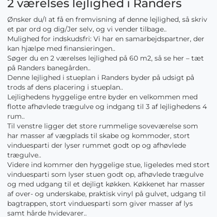
2 værelses lejlighed i Randers
Ønsker du/I at få en fremvisning af denne lejlighed, så skriv
et par ord og dig/Jer selv, og vi vender tilbage..
Mulighed for indskudsfri: Vi har en samarbejdspartner, der
kan hjælpe med finansieringen..
Søger du en 2 værelses lejlighed på 60 m2, så se her – tæt
på Randers banegården..
Denne lejlighed i stueplan i Randers byder på udsigt på
trods af dens placering i stueplan..
Lejlighedens hyggelige entre byder en velkommen med
flotte afhøvlede trægulve og indgang til 3 af lejlighedens 4
rum..
Til venstre ligger det store rummelige soveværelse som
har masser af vægplads til skabe og kommoder, stort
vinduesparti der lyser rummet godt op og afhøvlede
trægulve..
Videre ind kommer den hyggelige stue, ligeledes med stort
vinduesparti som lyser stuen godt op, afhøvlede trægulve
og med udgang til et dejligt køkken. Køkkenet har masser
af over- og underskabe, praktisk vinyl på gulvet, udgang til
bagtrappen, stort vinduesparti som giver masser af lys
samt hårde hvidevarer..