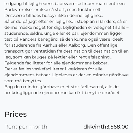
Indgang til lejlighedens badeværelse finder man i entreen.
Badeværelset er ikke så stort, men funktionelt..
Desværre tillades husdyr ikke i denne lejlighed..
Så er du på jagt efter en lejlighed i stueplan i Randers, så er
denne måske noget for dig. Lejligheden er velegnet til alle –
studerende, ældre, unge eller et par. Ejendommen ligger
tæt på Randers banegård, så den kunne også være ideelt
for studerende fra Aarhus eller Aalborg. Den offentlige
transport gør ventetiden fra destination til destination til en
leg, som kan bruges på lektier eller rent afslapning..
Følgende faciliteter for alle ejendommens beboer:.
Der er fælles vaskefaciliteter i kælderen for alle
ejendommens beboer. Ligeledes er der en mindre gårdhave
som må benyttes..
Bag den mindre gårdhave er et stor fællesareal, alle de
omkringliggende ejendomme kan frit benytte området
Prices
Rent per month
dkk/mth3,568.00