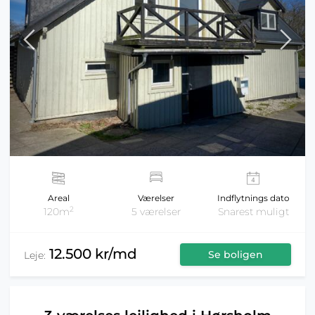
Areal
Værelser
Indflytnings dato
2
120m
5 værelser
Snarest muligt
12.500 kr/md
Se boligen
Leje: