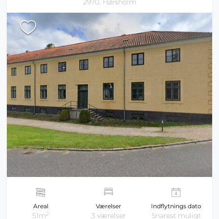
2970, Hørsholm
Areal
Værelser
Indflytnings dato
2
51m
3 værelser
Snarest muligt