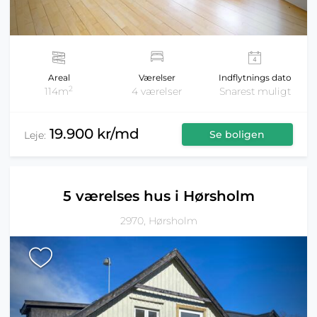
Areal
Værelser
Indflytnings dato
2
114m
4 værelser
Snarest muligt
19.900 kr/md
Se boligen
Leje:
5 værelses hus i Hørsholm
2970, Hørsholm