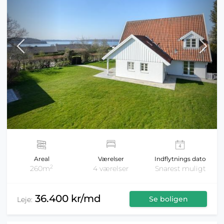
Areal
Værelser
Indflytnings dato
2
260m
4 værelser
Snarest muligt
36.400 kr/md
Se boligen
Leje: