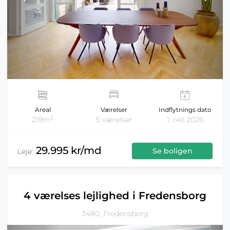
Areal
Værelser
Indflytnings dato
2
219m
5 værelser
1. okt 2026
29.995 kr/md
Se boligen
Leje:
4 værelses lejlighed i Fredensborg
3480, Fredensborg