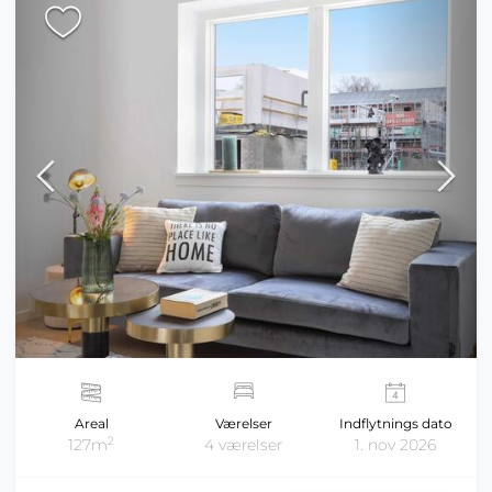
Areal
Værelser
Indflytnings dato
2
127m
4 værelser
1. nov 2026