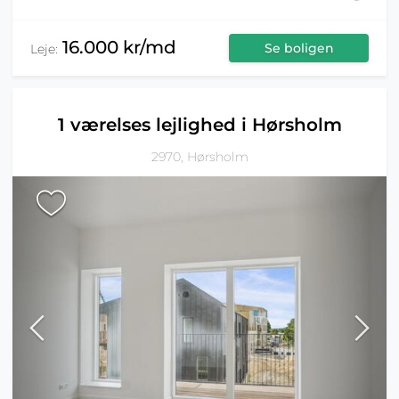
16.000 kr/md
Se boligen
Leje:
1 værelses lejlighed i Hørsholm
2970, Hørsholm