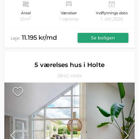
Areal
Værelser
Indflytnings dato
2
51m
1 værelse
1. okt 2026
11.195 kr/md
Se boligen
Leje:
5 værelses hus i Holte
2840, Holte