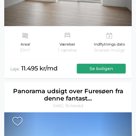
Areal
Værelser
Indflytnings dato
2
51m
1 værelse
Snarest muligt
11.495 kr/md
Se boligen
Leje:
Panorama udsigt over Furesøen fra
denne fantast...
3460, Birkerød