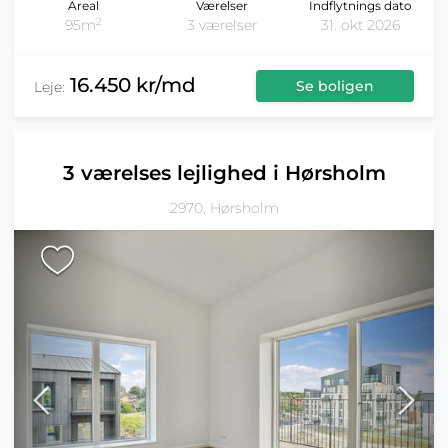
Areal
Værelser
Indflytnings dato
2
95m
3 værelser
31. okt 2026
16.450 kr/md
Se boligen
Leje:
3 værelses lejlighed i Hørsholm
2970, Hørsholm