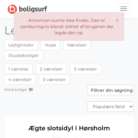
Toggle
naviga
×
Annoncen kunne ikke findes. Den er
Lejeboliger Hørsholm
sandsynligvis blevet slettet af brugeren der
lagde den op.
Lejligheder
Huse
Værelser
Studieboliger
1 værelse
2 værelser
3 værelser
4 værelser
5 værelser
Antal boliger:
10
Filtrer din søgning
Ægte slotsidyl i Hørsholm