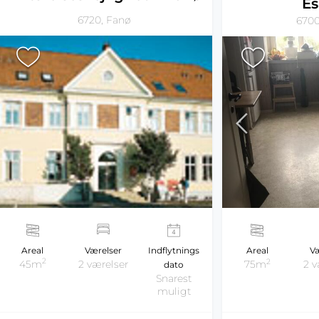
Es
6720, Fanø
6700
Areal
Værelser
Indflytnings
Areal
Væ
2
2
45m
2 værelser
75m
2 v
dato
Snarest
muligt