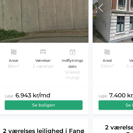
Areal
Værelser
Indflytnings
Areal
Væ
2
2
86m
2 værelser
100m
5 v
dato
Snarest
muligt
6.943 kr/md
7.400 k
Leje:
Leje:
Se boligen
Se 
2 værelse
2 værelses lejlighed i Fanø