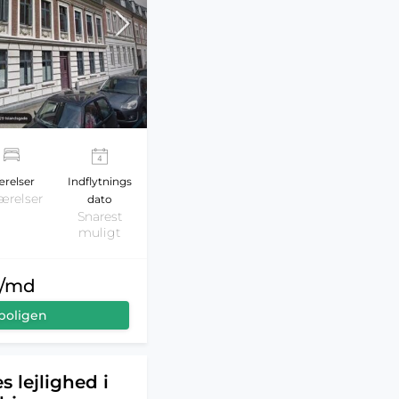
relser
Indflytnings
ærelser
dato
Snarest
muligt
r/md
boligen
s lejlighed i