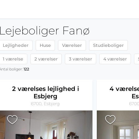
Lejeboliger Fanø
Lejligheder
Huse
Værelser
Studieboliger
1 værelse
2 værelser
3 værelser
4 værelser
Antal boliger:
122
2 værelses lejlighed i
4 værelse
Esbjerg
Es
6700, Esbjerg
6700