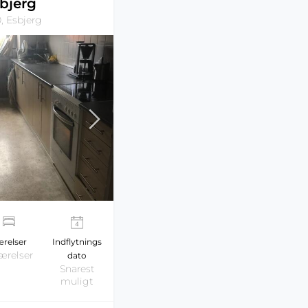
bjerg
, Esbjerg
relser
Indflytnings
ærelser
dato
Snarest
muligt