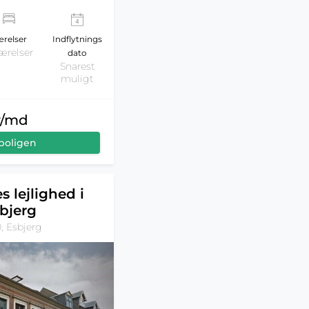
relser
Indflytnings
ærelser
dato
Snarest
muligt
r/md
boligen
s lejlighed i
bjerg
, Esbjerg