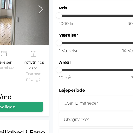
Pris
1000
kr
30
Værelser
1
Værelse
14
Væ
Areal
relser
Indflytnings
ærelser
dato
Snarest
2
10
m
muligt
Lejeperiode
r/md
Over 12 måneder
boligen
Ubegrænset
ejlighed i Fanø