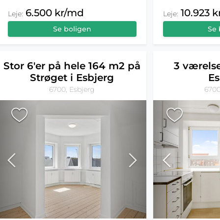
10.923 
6.500 kr/md
Leje:
Leje:
Se 
Se boligen
Stor 6'er på hele 164 m2 på
3 værelse
Strøget i Esbjerg
Es
6700, Esbjerg
6700