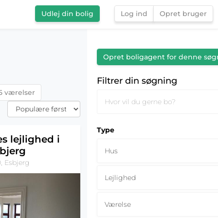
Udlej din bolig
Log ind
Opret bruger
Filtrer din søgning
Opret boligagent for denne søg
Filtrer din søgning
5 værelser
Type
s lejlighed i
bjerg
Hus
, Esbjerg
Lejlighed
Værelse