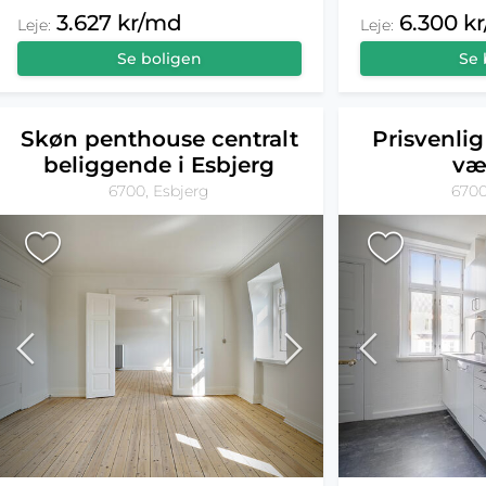
3.627 kr/md
6.300 k
Leje:
Leje:
Se boligen
Se 
Skøn penthouse centralt
Prisvenlig
beliggende i Esbjerg
væ
6700, Esbjerg
6700