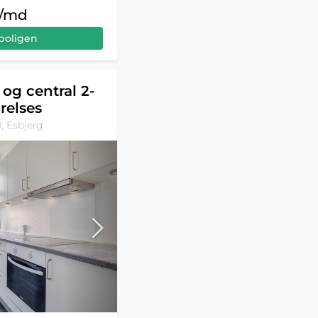
r/md
boligen
 og central 2-
relses
, Esbjerg