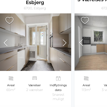
Esbjerg
672
6700, Esbjerg
Areal
Væ
Areal
Værelser
Indflytnings
2
2
113m
3 v
65m
2 værelser
dato
Snarest
muligt