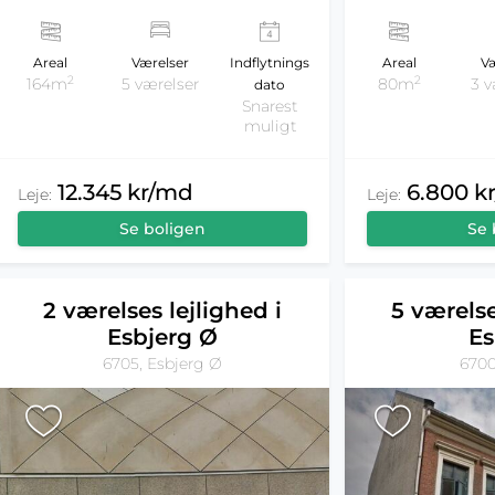
Areal
Værelser
Indflytnings
Areal
Væ
2
2
164m
5 værelser
80m
3 v
dato
Snarest
muligt
12.345 kr/md
6.800 k
Leje:
Leje:
Se boligen
Se 
2 værelses lejlighed i
5 værelse
Esbjerg Ø
Es
6705, Esbjerg Ø
6700