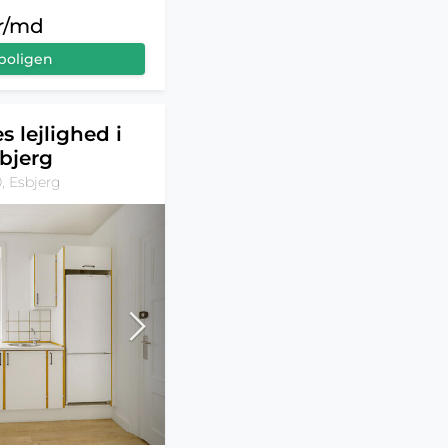
kr/md
boligen
s lejlighed i
bjerg
, Esbjerg