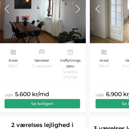
Areal
Værelser
Indflytnings
Areal
Væ
2
2
76m
2 værelser
99m
4 v
dato
Snarest
muligt
5.600 kr/md
6.900 k
Leje:
Leje:
Se boligen
Se 
2 værelses lejlighed i
3 værelses l