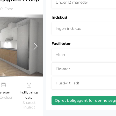
Under 12 måneder
0, Fanø
Indskud
Ingen indskud
Faciliteter
Altan
Elevator
Husdyr tilladt
relser
Indflytnings
ærelser
dato
Opret boligagent for denne søg
Snarest
muligt