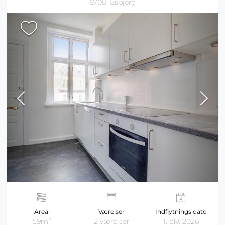
6700, Esbjerg
Areal
Værelser
Indflytnings dato
2
59m
2 værelser
1. okt 2026