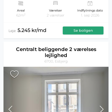
Areal
Værelser
Indflytnings dato
2
62m
2 værelser
1. sep 2026
5.245 kr/md
Se boligen
Leje:
Centralt beliggende 2 værelses
lejlighed
6700, Esbjerg