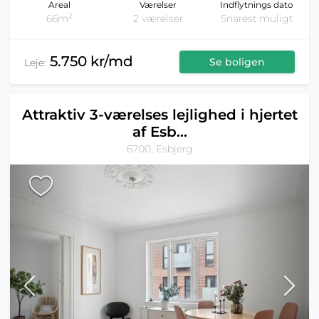
Areal
Værelser
Indflytnings dato
2
66m
2 værelser
Snarest muligt
5.750 kr/md
Se boligen
Leje:
Attraktiv 3-værelses lejlighed i hjertet
af Esb...
6700, Esbjerg