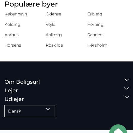
Populære byer
København
Odense
Esbjerg
Kolding
Vejle
Herning
Aarhus
Aalborg
Randers
Horsens
Roskilde
Hørsholm
Om Boligsurf
Lejer
Udlejer