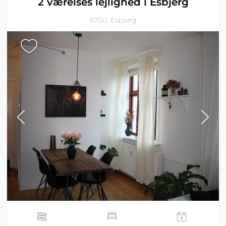
2 værelses lejlighed i Esbjerg
6700, Esbjerg