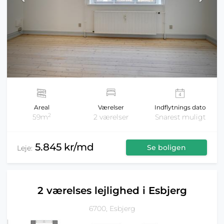
Areal
Værelser
Indflytnings dato
2
59m
2 værelser
Snarest muligt
5.845 kr/md
Se boligen
Leje:
2 værelses lejlighed i Esbjerg
6700, Esbjerg