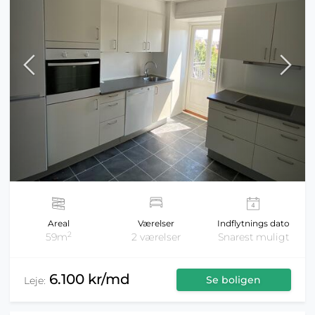
Areal
Værelser
Indflytnings dato
2
59m
2 værelser
Snarest muligt
6.100 kr/md
Se boligen
Leje: