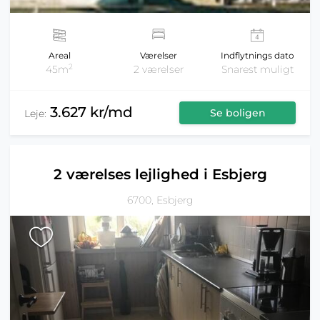
Areal
Værelser
Indflytnings dato
2
45m
2 værelser
Snarest muligt
3.627 kr/md
Se boligen
Leje:
2 værelses lejlighed i Esbjerg
6700, Esbjerg