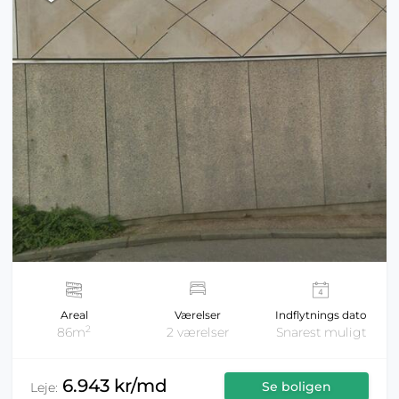
Areal
Værelser
Indflytnings dato
2
86m
2 værelser
Snarest muligt
6.943 kr/md
Se boligen
Leje: