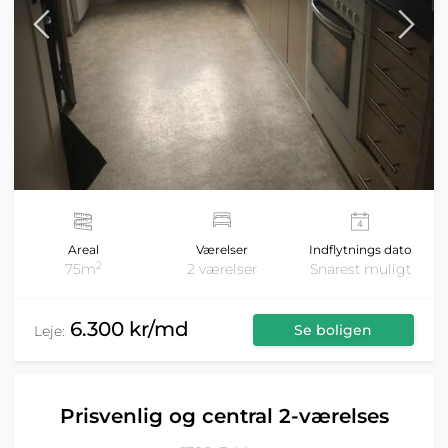
Areal
Værelser
Indflytnings dato
2
75m
2 værelser
Snarest muligt
6.300 kr/md
Se boligen
Leje:
Prisvenlig og central 2-værelses