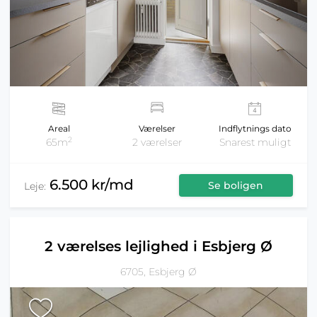
Areal
Værelser
Indflytnings dato
2
65m
2 værelser
Snarest muligt
6.500 kr/md
Se boligen
Leje:
2 værelses lejlighed i Esbjerg Ø
6705, Esbjerg Ø