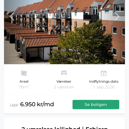
Areal
Værelser
Indflytnings dato
2
76m
2 værelser
1. sep 2026
6.950 kr/md
Se boligen
Leje: