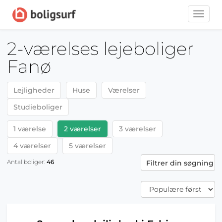
Toggle
naviga
2-værelses lejeboliger
Fanø
Lejligheder
Huse
Værelser
Studieboliger
1 værelse
2 værelser
3 værelser
4 værelser
5 værelser
Antal boliger:
46
Filtrer din søgning