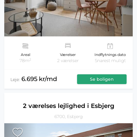
Areal
Værelser
Indflytnings dato
2
78m
2 værelser
Snarest muligt
6.695 kr/md
Se boligen
Leje:
2 værelses lejlighed i Esbjerg
6700, Esbjerg