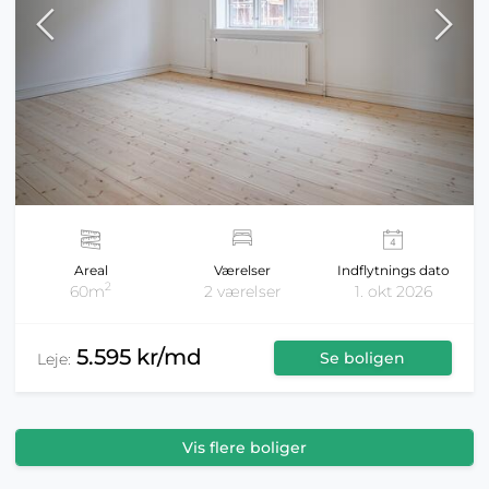
Areal
Værelser
Indflytnings dato
2
60m
2 værelser
1. okt 2026
5.595 kr/md
Se boligen
Leje:
Vis flere boliger