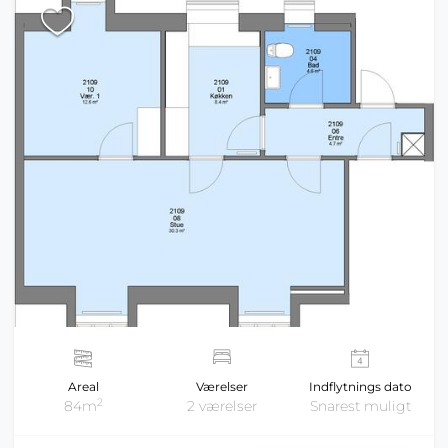
Areal
Værelser
Indflytnings dato
2
84m
2 værelser
Snarest muligt