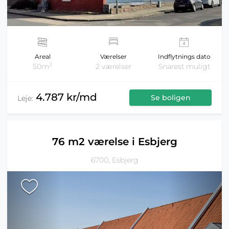
Areal
Værelser
Indflytnings dato
2
50m
2 værelser
Snarest muligt
4.787 kr/md
Se boligen
Leje:
76 m2 værelse i Esbjerg
6700, Esbjerg