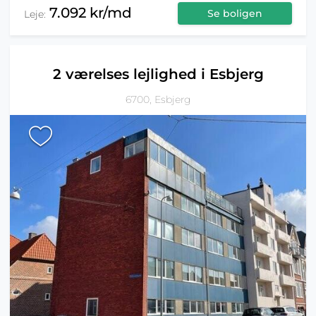
7.092 kr/md
Se boligen
Leje:
2 værelses lejlighed i Esbjerg
6700, Esbjerg