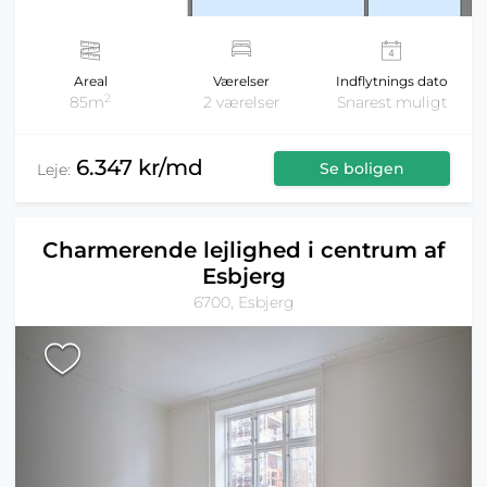
Areal
Værelser
Indflytnings dato
2
85m
2 værelser
Snarest muligt
6.347 kr/md
Se boligen
Leje:
Charmerende lejlighed i centrum af
Esbjerg
6700, Esbjerg