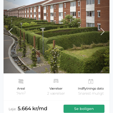
Areal
Værelser
Indflytnings dato
2
74m
2 værelser
Snarest muligt
5.664 kr/md
Se boligen
Leje: