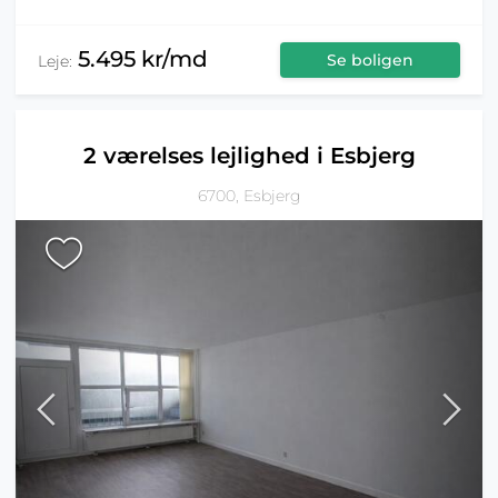
5.495 kr/md
Se boligen
Leje:
2 værelses lejlighed i Esbjerg
6700, Esbjerg