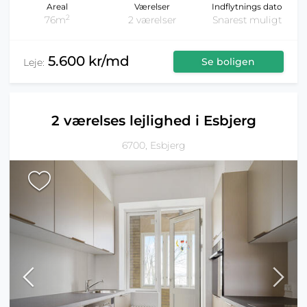
Areal
Værelser
Indflytnings dato
2
76m
2 værelser
Snarest muligt
5.600 kr/md
Se boligen
Leje:
2 værelses lejlighed i Esbjerg
6700, Esbjerg