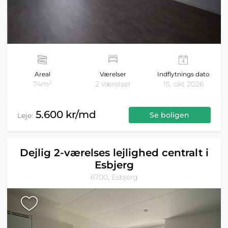
Areal
Værelser
Indflytnings dato
2
74m
2 værelser
15. okt 2026
5.600 kr/md
Se boligen
Leje:
Dejlig 2-værelses lejlighed centralt i
Esbjerg
6700, Esbjerg